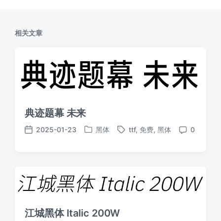
相关文章
典迹题幕 未来
2025-01-23
黑体
ttf
,
免费
,
黑体
0
发
标
发
评
布
签
布
论
于
日
期
江城黑体 Italic 200W