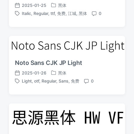
2025-01-25
黑体
发
发
Italic
,
Regular
,
ttf
,
免费
,
江城
,
黑体
0
布
布
标
评
于
日
签
论
期
Noto Sans CJK JP Light
2025-01-26
黑体
发
发
Light
,
otf
,
Regular
,
Sans
,
免费
0
布
布
标
评
于
日
签
论
期