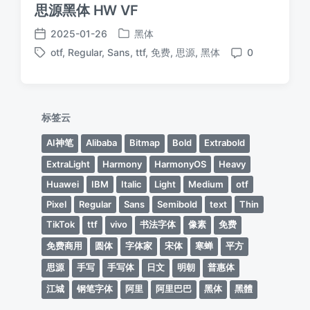
思源黑体 HW VF
2025-01-26
黑体
发
发
otf
,
Regular
,
Sans
,
ttf
,
免费
,
思源
,
黑体
0
布
布
标
评
于
日
签
论
期
标签云
AI神笔
Alibaba
Bitmap
Bold
Extrabold
ExtraLight
Harmony
HarmonyOS
Heavy
Huawei
IBM
Italic
Light
Medium
otf
Pixel
Regular
Sans
Semibold
text
Thin
TikTok
ttf
vivo
书法字体
像素
免费
免费商用
圆体
字体家
宋体
寒蝉
平方
思源
手写
手写体
日文
明朝
普惠体
江城
钢笔字体
阿里
阿里巴巴
黑体
黑體