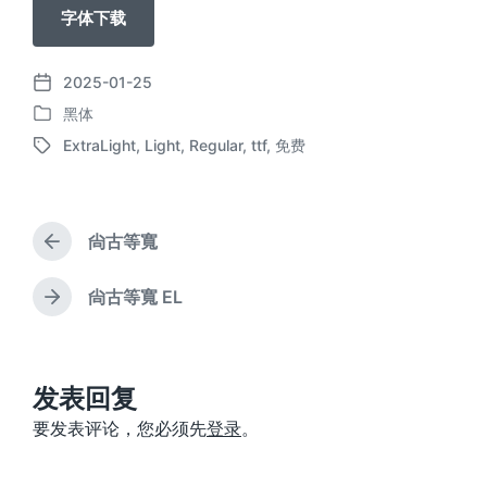
字体下载
2025-01-25
发
黑体
布
发
日
ExtraLight
,
Light
,
Regular
,
ttf
,
免费
布
标
期
于
签
尙古等寬
上
篇
文
尙古等寬 EL
下
章
篇
：
文
章
：
发表回复
要发表评论，您必须先
登录
。