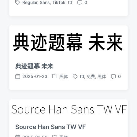
Regular
,
Sans
,
TikTok
,
ttf
0
布
布
标
评
于
日
签
论
期
典迹题幕 未来
2025-01-23
黑体
ttf
,
免费
,
黑体
0
发
标
发
评
布
签
布
论
于
日
期
Source Han Sans TW VF