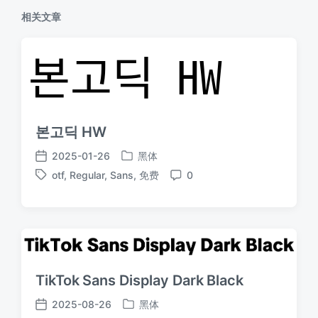
相关文章
본고딕 HW
2025-01-26
黑体
发
发
otf
,
Regular
,
Sans
,
免费
0
布
布
标
评
于
日
签
论
期
TikTok Sans Display Dark Black
2025-08-26
黑体
发
发