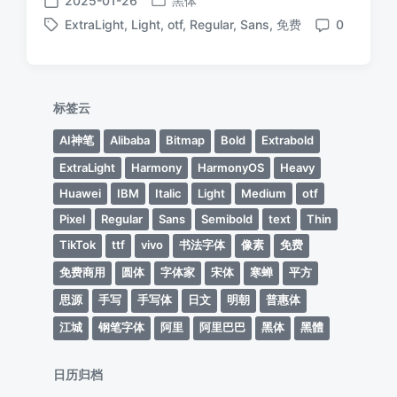
2025-01-26
黑体
发
发
ExtraLight
,
Light
,
otf
,
Regular
,
Sans
,
免费
0
布
布
标
评
于
日
签
论
期
标签云
AI神笔
Alibaba
Bitmap
Bold
Extrabold
ExtraLight
Harmony
HarmonyOS
Heavy
Huawei
IBM
Italic
Light
Medium
otf
Pixel
Regular
Sans
Semibold
text
Thin
TikTok
ttf
vivo
书法字体
像素
免费
免费商用
圆体
字体家
宋体
寒蝉
平方
思源
手写
手写体
日文
明朝
普惠体
江城
钢笔字体
阿里
阿里巴巴
黑体
黑體
日历归档