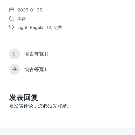
2025-01-25
发
黑体
布
发
日
Light
,
Regular
,
ttf
,
免费
布
标
期
于
签
尙古等寬 H
上
篇
文
尙古等寬 L
下
章
篇
：
文
章
：
发表回复
要发表评论，您必须先
登录
。