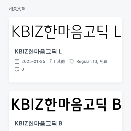
相关文章
KBIZ한마음고딕 L
2025-01-25
其他
Regular
,
ttf
,
免费
发
标
发
0
布
签
布
评
于
日
论
期
KBIZ한마음고딕 B