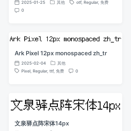
2025-01-25
其他
otf
,
Regular
,
免费
发
标
发
0
布
签
布
评
于
日
论
期
Ark Pixel 12px monospaced zh_tr
2025-02-04
其他
发
发
Pixel
,
Regular
,
ttf
,
免费
0
布
布
标
评
于
日
签
论
期
文泉驿点阵宋体14px