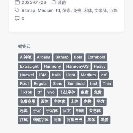
2025-01-23
其他
发
发
Bitmap
,
Medium
,
ttf
,
像素
,
免费
,
宋体
,
文泉驿
,
点阵
布
布
标
于
日
0
签
评
期
论
标签云
AI神笔
Alibaba
Bitmap
Bold
Extrabold
ExtraLight
Harmony
HarmonyOS
Heavy
Huawei
IBM
Italic
Light
Medium
otf
Pixel
Regular
Sans
Semibold
text
Thin
TikTok
ttf
vivo
书法字体
像素
免费
免费商用
圆体
字体家
宋体
寒蝉
平方
思源
手写
手写体
日文
明朝
普惠体
江城
钢笔字体
阿里
阿里巴巴
黑体
黑體