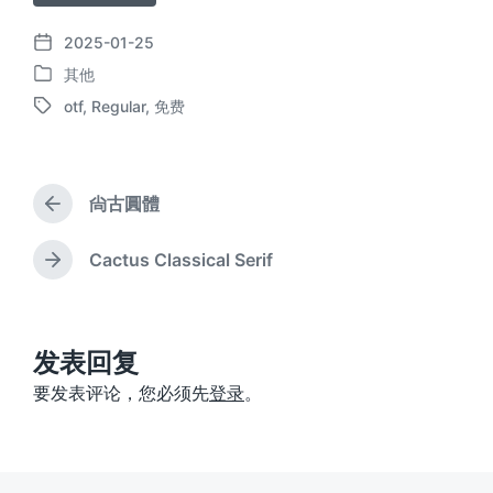
2025-01-25
发
其他
布
发
日
otf
,
Regular
,
免费
布
标
期
于
签
尙古圓體
上
篇
文
Cactus Classical Serif
下
章
篇
：
文
章
：
发表回复
要发表评论，您必须先
登录
。