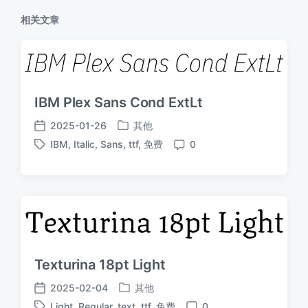
相关文章
IBM Plex Sans Cond ExtLt
2025-01-26
其他
发
发
IBM
,
Italic
,
Sans
,
ttf
,
免费
0
布
布
标
评
于
日
签
论
期
Texturina 18pt Light
2025-02-04
其他
发
发
Light
,
Regular
,
text
,
ttf
,
免费
0