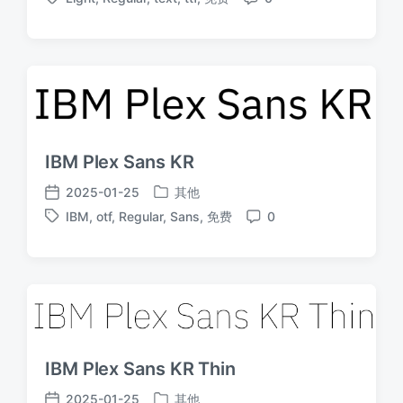
布
布
标
评
于
日
签
论
期
IBM Plex Sans KR
2025-01-25
其他
发
发
IBM
,
otf
,
Regular
,
Sans
,
免费
0
布
布
标
评
于
日
签
论
期
IBM Plex Sans KR Thin
2025-01-25
其他