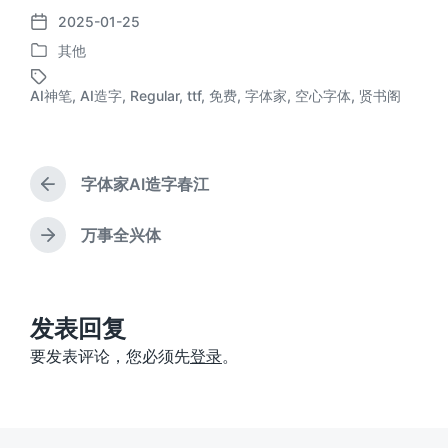
2025-01-25
发
其他
布
发
日
布
期
AI神笔
,
AI造字
,
Regular
,
ttf
,
免费
,
字体家
,
空心字体
,
贤书阁
标
于
签
字体家AI造字春江
上
篇
文
万事全兴体
下
章
篇
：
文
章
：
发表回复
要发表评论，您必须先
登录
。