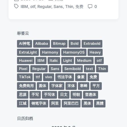
发
发
IBM
,
otf
,
Regular
,
Sans
,
Thin
,
免费
0
布
布
标
评
于
日
签
论
期
标签云
AI神笔
Alibaba
Bitmap
Bold
Extrabold
ExtraLight
Harmony
HarmonyOS
Heavy
Huawei
IBM
Italic
Light
Medium
otf
Pixel
Regular
Sans
Semibold
text
Thin
TikTok
ttf
vivo
书法字体
像素
免费
免费商用
圆体
字体家
宋体
寒蝉
平方
思源
手写
手写体
日文
明朝
普惠体
江城
钢笔字体
阿里
阿里巴巴
黑体
黑體
日历归档