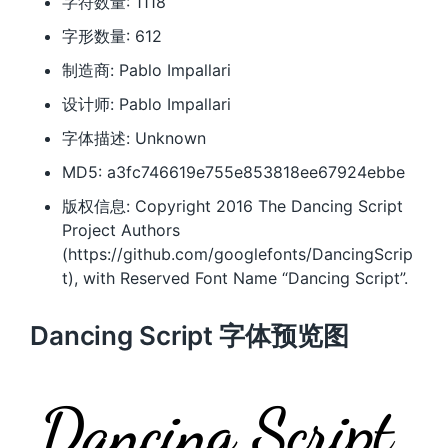
字符数量: 1118
字形数量: 612
制造商: Pablo Impallari
设计师: Pablo Impallari
字体描述: Unknown
MD5: a3fc746619e755e853818ee67924ebbe
版权信息: Copyright 2016 The Dancing Script
Project Authors
(https://github.com/googlefonts/DancingScrip
t), with Reserved Font Name “Dancing Script”.
Dancing Script 字体预览图