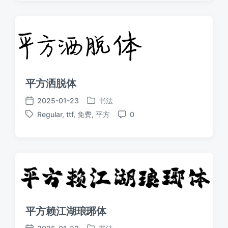
期
平方洒脱体
2025-01-23
书法
发
发
Regular
,
ttf
,
免费
,
平方
0
布
布
标
评
于
日
签
论
期
平方赖江湖琅琊体