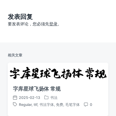
：
文
章
：
发表回复
要发表评论，您必须先
登录
。
相关文章
字库星球飞扬体 常规
2025-02-13
书法
发
发
Regular
,
ttf
,
书法字体
,
免费
,
毛笔字体
0
布
布
标
评
于
日
签
论