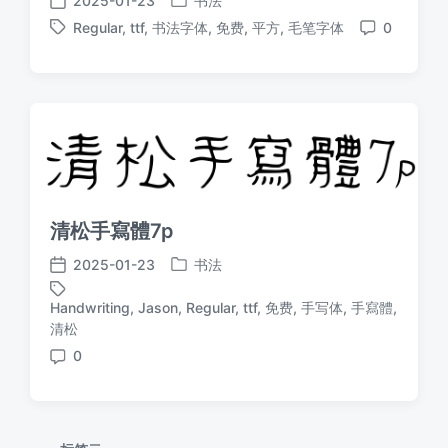
2025-01-23
书法
发
发
Regular
,
ttf
,
书法字体
,
免费
,
平方
,
毛笔字体
0
布
布
标
评
于
日
签
论
期
清松手寫體7p
2025-01-23
书法
发
发
布
布
Handwriting
,
Jason
,
Regular
,
ttf
,
免费
,
手写体
,
手寫體
,
于
日
标
清松
期
签
0
评
论