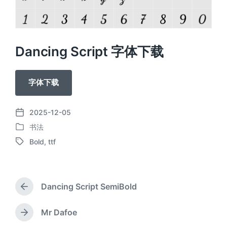
Dancing Script 字体下载
字体下载
2025-12-05
发
书法
布
发
日
Bold
,
ttf
布
标
期
于
签
Dancing Script SemiBold
上
篇
文
Mr Dafoe
下
章
篇