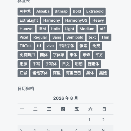
标签云
AI神笔
Alibaba
Bitmap
Bold
Extrabold
ExtraLight
Harmony
HarmonyOS
Heavy
Huawei
IBM
Italic
Light
Medium
otf
Pixel
Regular
Sans
Semibold
text
Thin
TikTok
ttf
vivo
书法字体
像素
免费
免费商用
圆体
字体家
宋体
寒蝉
平方
思源
手写
手写体
日文
明朝
普惠体
江城
钢笔字体
阿里
阿里巴巴
黑体
黑體
日历归档
2026 年 8 月
一
二
三
四
五
六
日
1
2
3
4
5
6
7
8
9