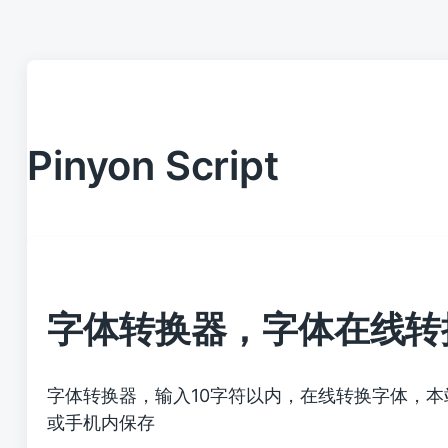
Pinyon Script
字体转换器，字体在线转
字体转换器，输入10字符以内，在线转换字体，
或手机内保存