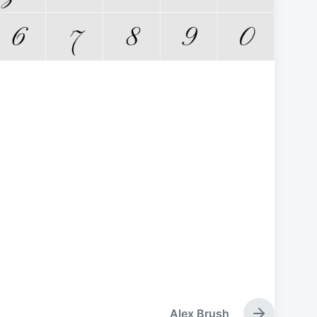
Alex Brush