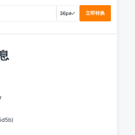
立即转换
信息
r
-5d5b)