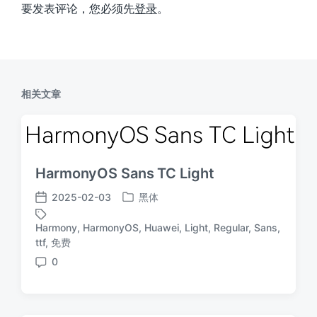
要发表评论，您必须先
登录
。
相关文章
HarmonyOS Sans TC Light
2025-02-03
黑体
发
发
布
布
Harmony
,
HarmonyOS
,
Huawei
,
Light
,
Regular
,
Sans
,
于
日
标
ttf
,
免费
期
签
0
评
论