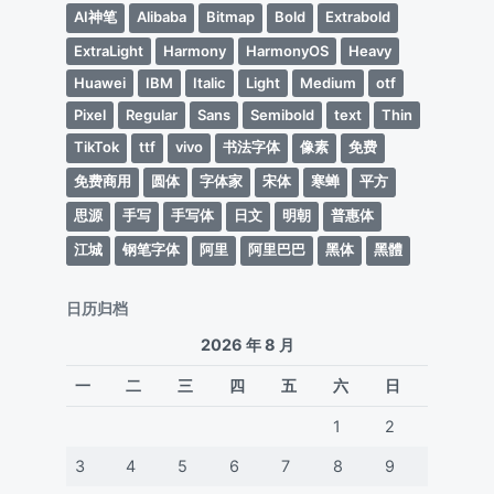
AI神笔
Alibaba
Bitmap
Bold
Extrabold
ExtraLight
Harmony
HarmonyOS
Heavy
Huawei
IBM
Italic
Light
Medium
otf
Pixel
Regular
Sans
Semibold
text
Thin
TikTok
ttf
vivo
书法字体
像素
免费
免费商用
圆体
字体家
宋体
寒蝉
平方
思源
手写
手写体
日文
明朝
普惠体
江城
钢笔字体
阿里
阿里巴巴
黑体
黑體
日历归档
2026 年 8 月
一
二
三
四
五
六
日
1
2
3
4
5
6
7
8
9