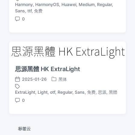
布
布
Harmony
,
HarmonyOS
,
Huawei
,
Medium
,
Regular
,
于
日
标
Sans
,
ttf
,
免费
期
签
0
评
论
思源黑體 HK ExtraLight
2025-01-26
黑体
发
发
布
布
ExtraLight
,
Light
,
otf
,
Regular
,
Sans
,
免费
,
思源
,
黑體
标
于
日
签
0
期
评
论
标签云