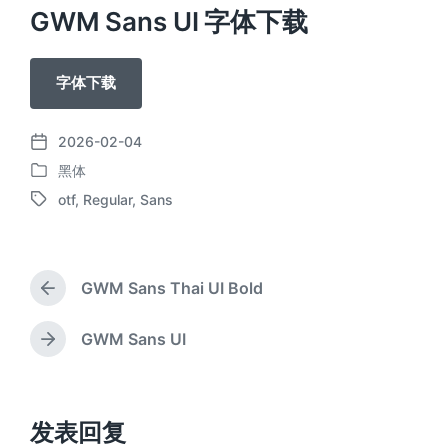
GWM Sans UI 字体下载
字体下载
2026-02-04
发
黑体
布
发
日
otf
,
Regular
,
Sans
布
标
期
于
签
GWM Sans Thai UI Bold
上
篇
文
GWM Sans UI
下
章
篇
：
文
章
：
发表回复