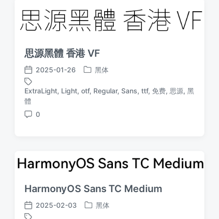
思源黑體 香港 VF
2025-01-26
黑体
发
发
布
布
ExtraLight
,
Light
,
otf
,
Regular
,
Sans
,
ttf
,
免费
,
思源
,
黑
于
日
标
體
期
签
0
评
论
HarmonyOS Sans TC Medium
2025-02-03
黑体
发
发