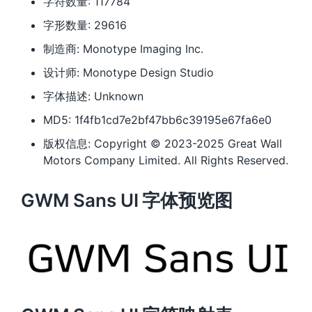
字符数量: 117784
字形数量: 29616
制造商: Monotype Imaging Inc.
设计师: Monotype Design Studio
字体描述: Unknown
MD5: 1f4fb1cd7e2bf47bb6c39195e67fa6e0
版权信息: Copyright © 2023-2025 Great Wall
Motors Company Limited. All Rights Reserved.
GWM Sans UI 字体预览图