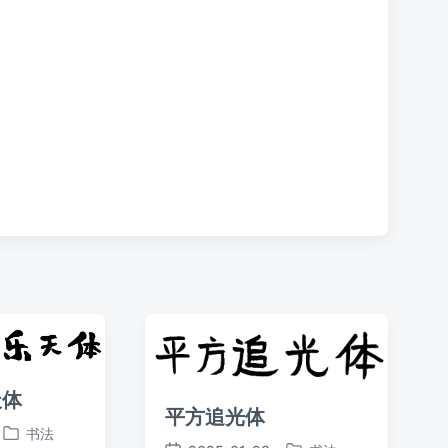
文
章
：
天体
平方追光体
书法
发