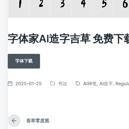
字体家AI造字吉草 免费下
字体下载
2025-01-25
书法
AI神笔
,
AI造字
,
Regul
发
标
发
布
签
布
于
日
期
香萃零度黑
上
篇