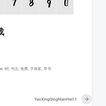
载
ar
,
ttf
,
书法
,
免费
,
字体家
,
草书
YaoXingQingNianHei1.1
下
篇