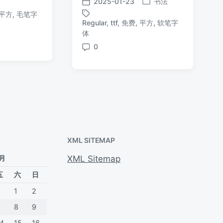
2025-01-23
书法
发
发
布
平方
,
毛笔字
布
布
于
Regular
,
ttf
,
免费
,
平方
,
软笔字
于
日
标
体
期
签
0
评
论
XML SITEMAP
 月
XML Sitemap
五
六
日
1
2
7
8
9
14
15
16