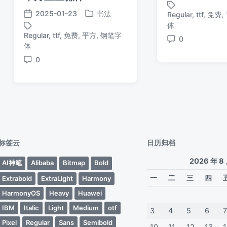
布
2025-01-23
书法
Regular
,
ttf
,
免费
,
发
发
日
标
体
布
布
期
签
Regular
,
ttf
,
免费
,
平方
,
钢笔字
0
于
日
标
评
体
期
签
论
0
评
论
标签云
日历归档
2026 年 8
AI神笔
Alibaba
Bitmap
Bold
一
二
三
四
Extrabold
ExtraLight
Harmony
HarmonyOS
Heavy
Huawei
IBM
Italic
Light
Medium
otf
3
4
5
6
Pixel
Regular
Sans
Semibold
10
11
12
13