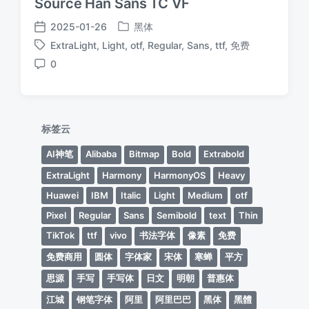
Source Han Sans TC VF
2025-01-26
黑体
发
发
ExtraLight
,
Light
,
otf
,
Regular
,
Sans
,
ttf
,
免费
布
布
标
于
日
0
签
评
期
论
标签云
AI神笔
Alibaba
Bitmap
Bold
Extrabold
ExtraLight
Harmony
HarmonyOS
Heavy
Huawei
IBM
Italic
Light
Medium
otf
Pixel
Regular
Sans
Semibold
text
Thin
TikTok
ttf
vivo
书法字体
像素
免费
免费商用
圆体
字体家
宋体
寒蝉
平方
思源
手写
手写体
日文
明朝
普惠体
江城
钢笔字体
阿里
阿里巴巴
黑体
黑體