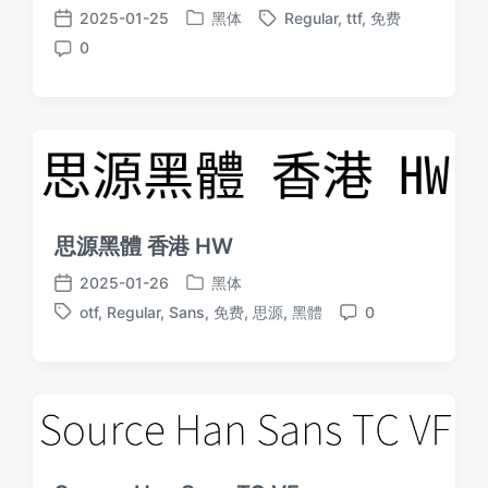
2025-01-25
黑体
Regular
,
ttf
,
免费
发
标
发
0
布
签
布
评
于
日
论
期
思源黑體 香港 HW
2025-01-26
黑体
发
发
otf
,
Regular
,
Sans
,
免费
,
思源
,
黑體
0
布
布
标
评
于
日
签
论
期