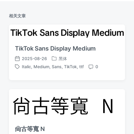
相关文章
TikTok Sans Display Medium
2025-08-26
黑体
发
发
Italic
,
Medium
,
Sans
,
TikTok
,
ttf
0
布
布
标
评
于
日
签
论
期
尙古等寬 N