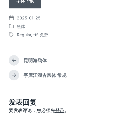
字体下载
2025-01-25
发
黑体
布
发
日
Regular
,
ttf
,
免费
布
标
期
于
签
昆明海鸥体
上
篇
文
字库江湖古风体 常规
下
章
篇
：
文
章
：
发表回复
要发表评论，您必须先
登录
。