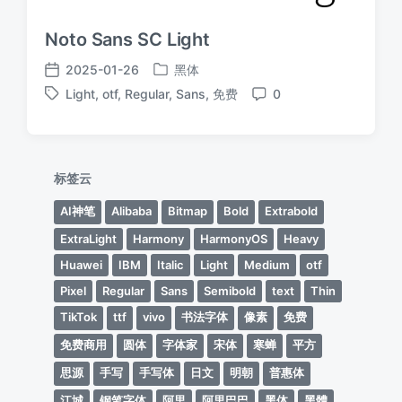
Noto Sans SC Light
2025-01-26
黑体
发
发
Light
,
otf
,
Regular
,
Sans
,
免费
0
布
布
标
评
于
日
签
论
期
标签云
AI神笔
Alibaba
Bitmap
Bold
Extrabold
ExtraLight
Harmony
HarmonyOS
Heavy
Huawei
IBM
Italic
Light
Medium
otf
Pixel
Regular
Sans
Semibold
text
Thin
TikTok
ttf
vivo
书法字体
像素
免费
免费商用
圆体
字体家
宋体
寒蝉
平方
思源
手写
手写体
日文
明朝
普惠体
江城
钢笔字体
阿里
阿里巴巴
黑体
黑體