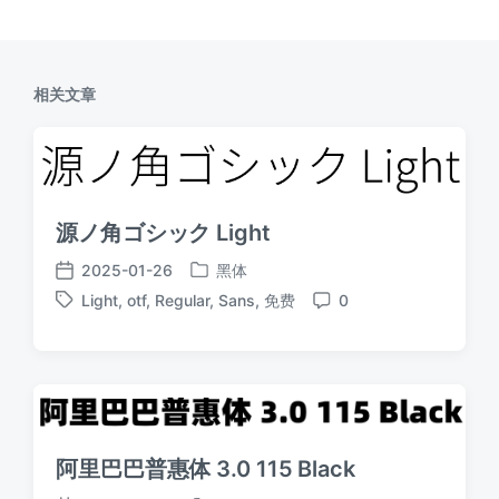
相关文章
源ノ角ゴシック Light
2025-01-26
黑体
发
发
Light
,
otf
,
Regular
,
Sans
,
免费
0
布
布
标
评
于
日
签
论
期
阿里巴巴普惠体 3.0 115 Black