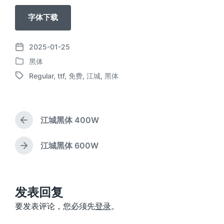
字体下载
2025-01-25
发
黑体
布
发
日
Regular
,
ttf
,
免费
,
江城
,
黑体
布
标
期
于
签
江城黑体 400W
上
篇
文
江城黑体 600W
下
章
篇
：
文
章
：
发表回复
要发表评论，您必须先
登录
。