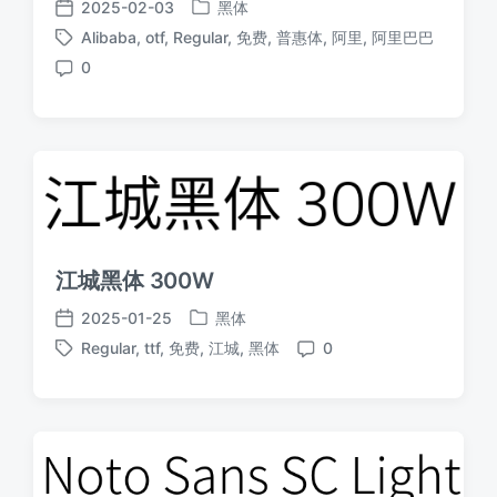
2025-02-03
黑体
发
发
Alibaba
,
otf
,
Regular
,
免费
,
普惠体
,
阿里
,
阿里巴巴
布
布
标
于
日
0
签
评
期
论
江城黑体 300W
2025-01-25
黑体
发
发
Regular
,
ttf
,
免费
,
江城
,
黑体
0
布
布
标
评
于
日
签
论
期