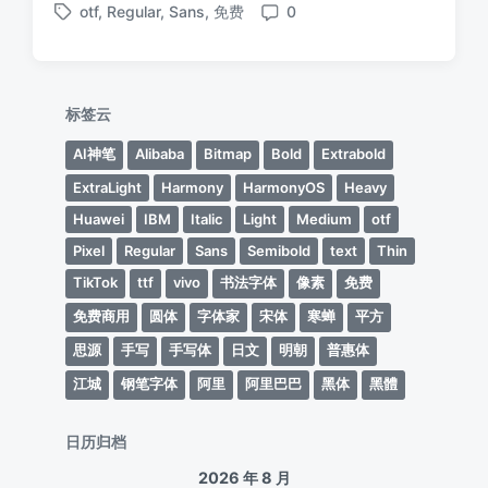
otf
,
Regular
,
Sans
,
免费
0
布
布
标
评
于
日
签
论
期
标签云
AI神笔
Alibaba
Bitmap
Bold
Extrabold
ExtraLight
Harmony
HarmonyOS
Heavy
Huawei
IBM
Italic
Light
Medium
otf
Pixel
Regular
Sans
Semibold
text
Thin
TikTok
ttf
vivo
书法字体
像素
免费
免费商用
圆体
字体家
宋体
寒蝉
平方
思源
手写
手写体
日文
明朝
普惠体
江城
钢笔字体
阿里
阿里巴巴
黑体
黑體
日历归档
2026 年 8 月