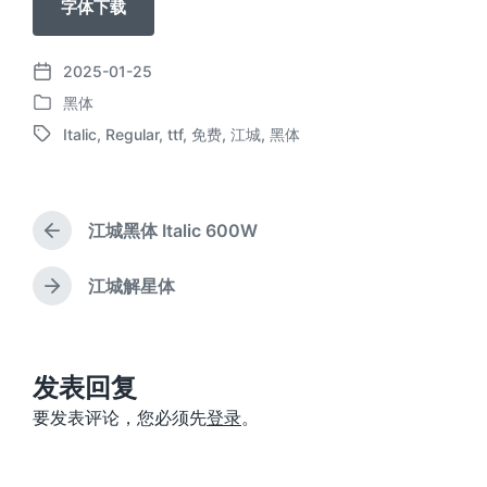
字体下载
2025-01-25
发
黑体
布
发
日
Italic
,
Regular
,
ttf
,
免费
,
江城
,
黑体
布
标
期
于
签
江城黑体 Italic 600W
上
篇
文
江城解星体
下
章
篇
：
文
章
：
发表回复
要发表评论，您必须先
登录
。