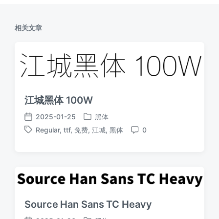
相关文章
江城黑体 100W
2025-01-25
黑体
发
发
Regular
,
ttf
,
免费
,
江城
,
黑体
0
布
布
标
评
于
日
签
论
期
Source Han Sans TC Heavy