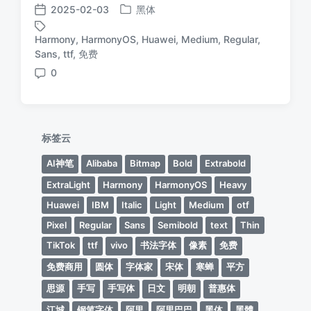
2025-02-03
黑体
发
发
布
布
Harmony
,
HarmonyOS
,
Huawei
,
Medium
,
Regular
,
于
日
标
Sans
,
ttf
,
免费
期
签
0
评
论
标签云
AI神笔
Alibaba
Bitmap
Bold
Extrabold
ExtraLight
Harmony
HarmonyOS
Heavy
Huawei
IBM
Italic
Light
Medium
otf
Pixel
Regular
Sans
Semibold
text
Thin
TikTok
ttf
vivo
书法字体
像素
免费
免费商用
圆体
字体家
宋体
寒蝉
平方
思源
手写
手写体
日文
明朝
普惠体
江城
钢笔字体
阿里
阿里巴巴
黑体
黑體