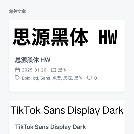
相关文章
思源黑体 HW
2025-01-26
黑体
发
发
Bold
,
otf
,
Sans
,
免费
,
思源
,
黑体
0
布
布
标
评
于
日
签
论
期
TikTok Sans Display Dark