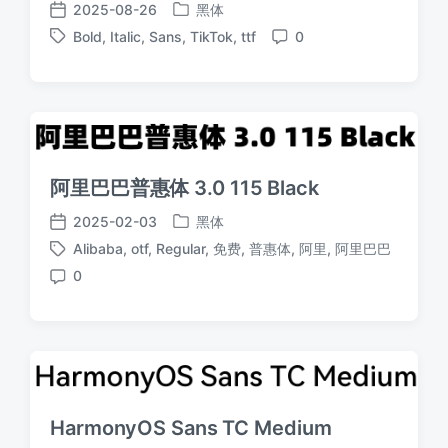
2025-08-26
黑体
发
发
Bold
,
Italic
,
Sans
,
TikTok
,
ttf
0
布
布
标
评
于
日
签
论
期
阿里巴巴普惠体 3.0 115 Black
2025-02-03
黑体
发
发
Alibaba
,
otf
,
Regular
,
免费
,
普惠体
,
阿里
,
阿里巴巴
布
布
标
于
日
0
签
评
期
论
HarmonyOS Sans TC Medium