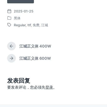
2025-01-25
发
黑体
布
发
日
Regular
,
ttf
,
免费
,
江城
布
标
期
于
签
江城正义体 400W
上
篇
文
江城正义体 600W
下
章
篇
：
文
章
：
发表回复
要发表评论，您必须先
登录
。