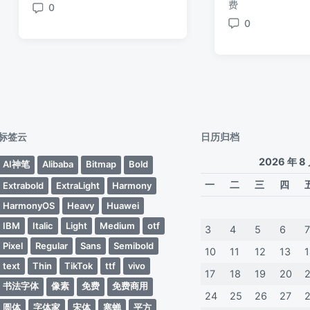
签
费
0
期
期
签
评
0
论
评
论
标签云
日历归档
2026 年 8
AI神笔
Alibaba
Bitmap
Bold
一
二
三
四
Extrabold
ExtraLight
Harmony
HarmonyOS
Heavy
Huawei
IBM
Italic
Light
Medium
otf
3
4
5
6
Pixel
Regular
Sans
Semibold
10
11
12
13
text
Thin
TikTok
ttf
vivo
17
18
19
20
书法字体
像素
免费
免费商用
24
25
26
27
圆体
字体家
宋体
寒蝉
平方