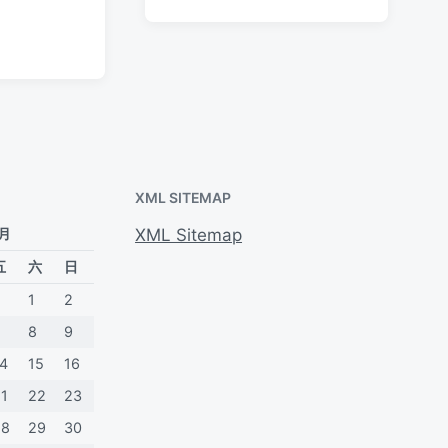
于
日
签
论
期
XML SITEMAP
 月
XML Sitemap
五
六
日
1
2
7
8
9
14
15
16
21
22
23
28
29
30