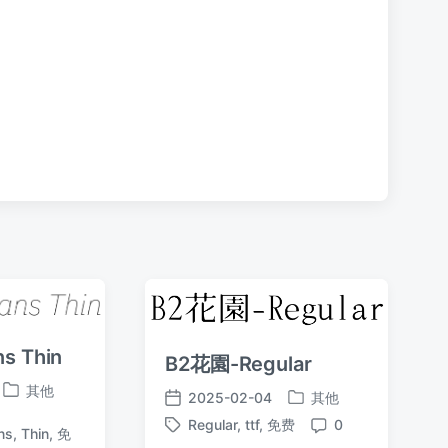
章
：
ns Thin
B2花園-Regular
其他
2025-02-04
其他
发
发
发
布
Regular
,
ttf
,
免费
0
布
布
ns
,
Thin
,
免
标
评
于