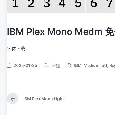
IBM Plex Mono Medm
字体下载
2025-01-25
其他
IBM
,
Medium
,
otf
,
Re
发
标
发
布
签
布
于
日
期
IBM Plex Mono Light
上
篇
文