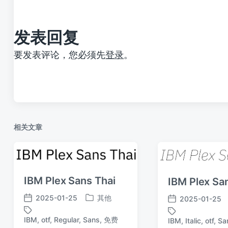
章
：
发表回复
要发表评论，您必须先
登录
。
相关文章
IBM Plex Sans Thai
IBM Plex Sa
2025-01-25
其他
2025-01-25
发
发
发
布
布
布
IBM
,
otf
,
Regular
,
Sans
,
免费
标
IBM
,
Italic
,
otf
,
Sa
于
日
日
标