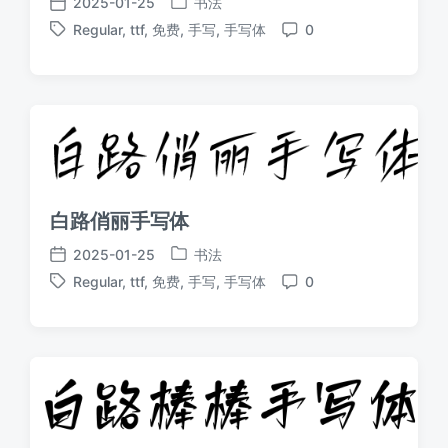
2025-01-25
书法
发
发
Regular
,
ttf
,
免费
,
手写
,
手写体
0
布
布
标
评
于
日
签
论
期
白路俏丽手写体
2025-01-25
书法
发
发
Regular
,
ttf
,
免费
,
手写
,
手写体
0
布
布
标
评
于
日
签
论
期