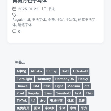
荷塘月色手写体
2025-01-22
书法
发
发
布
布
Regular
,
ttf
,
书法字体
,
免费
,
手写
,
手写体
,
硬笔书法字
于
日
标
体
,
钢笔字体
期
签
0
评
论
标签云
AI神笔
Alibaba
Bitmap
Bold
Extrabold
ExtraLight
Harmony
HarmonyOS
Heavy
Huawei
IBM
Italic
Light
Medium
otf
Pixel
Regular
Sans
Semibold
text
Thin
TikTok
ttf
vivo
书法字体
像素
免费
免费商用
圆体
字体家
宋体
寒蝉
平方