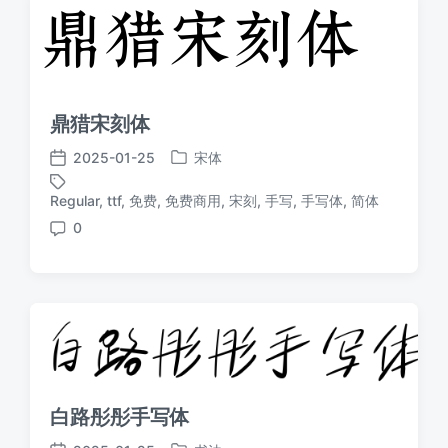
鼎猎宋刻体
2025-01-25
宋体
发
发
布
布
Regular
,
ttf
,
免费
,
免费商用
,
宋刻
,
手写
,
手写体
,
简体
标
于
日
签
0
期
评
论
白路彤彤手写体