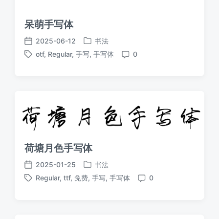
呆萌手写体
2025-06-12
书法
发
发
otf
,
Regular
,
手写
,
手写体
0
布
布
标
评
于
日
签
论
期
荷塘月色手写体
2025-01-25
书法
发
发
Regular
,
ttf
,
免费
,
手写
,
手写体
0
布
布
标
评
于
日
签
论
期