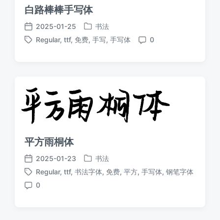
白路棒棒手写体
2025-01-25
书法
发
发
Regular
,
ttf
,
免费
,
手写
,
手写体
0
布
布
标
评
于
日
签
论
期
平方雨桐体
2025-01-23
书法
发
发
Regular
,
ttf
,
书法字体
,
免费
,
平方
,
手写体
,
钢笔字体
布
布
标
于
日
0
签
评
期
论