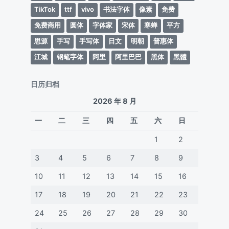
TikTok
ttf
vivo
书法字体
像素
免费
免费商用
圆体
字体家
宋体
寒蝉
平方
思源
手写
手写体
日文
明朝
普惠体
江城
钢笔字体
阿里
阿里巴巴
黑体
黑體
日历归档
2026 年 8 月
一
二
三
四
五
六
日
1
2
3
4
5
6
7
8
9
10
11
12
13
14
15
16
17
18
19
20
21
22
23
24
25
26
27
28
29
30