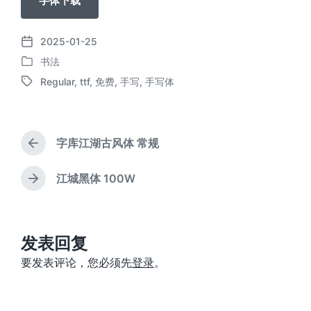
字体下载
2025-01-25
发
书法
布
发
日
Regular
,
ttf
,
免费
,
手写
,
手写体
布
标
期
于
签
字库江湖古风体 常规
上
篇
文
江城黑体 100W
下
章
篇
：
文
章
：
发表回复
要发表评论，您必须先
登录
。