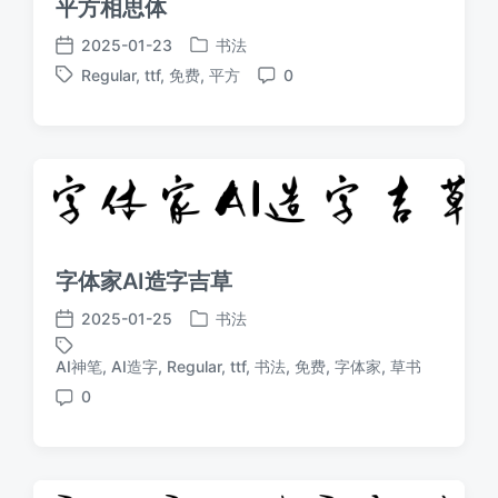
平方相思体
2025-01-23
书法
发
发
Regular
,
ttf
,
免费
,
平方
0
布
布
标
评
于
日
签
论
期
字体家AI造字吉草
2025-01-25
书法
发
发
布
布
AI神笔
,
AI造字
,
Regular
,
ttf
,
书法
,
免费
,
字体家
,
草书
标
于
日
签
0
期
评
论