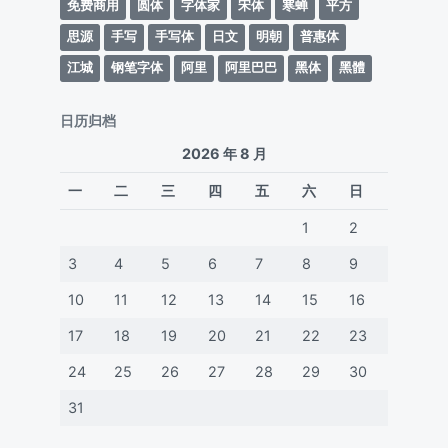
免费商用
圆体
字体家
宋体
寒蝉
平方
思源
手写
手写体
日文
明朝
普惠体
江城
钢笔字体
阿里
阿里巴巴
黑体
黑體
日历归档
2026 年 8 月
一
二
三
四
五
六
日
1
2
3
4
5
6
7
8
9
10
11
12
13
14
15
16
17
18
19
20
21
22
23
24
25
26
27
28
29
30
31