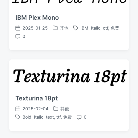
IBM Plex Mono
2025-01-25
其他
IBM
,
Italic
,
otf
,
免费
发
标
发
0
布
签
布
评
于
日
论
期
Texturina 18pt
2025-02-04
其他
发
发
Bold
,
Italic
,
text
,
ttf
,
免费
0
布
布
标
评
于
日
签
论
期