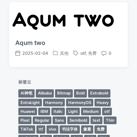
Aqum two
2025-02-04
其他
otf
,
免费
0
发
标
发
评
布
签
布
论
于
日
期
标签云
AI神笔
Alibaba
Bitmap
Bold
Extrabold
ExtraLight
Harmony
HarmonyOS
Heavy
Huawei
IBM
Italic
Light
Medium
otf
Pixel
Regular
Sans
Semibold
text
Thin
TikTok
ttf
vivo
书法字体
像素
免费