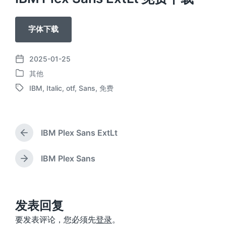
字体下载
2025-01-25
发
其他
布
发
日
IBM
,
Italic
,
otf
,
Sans
,
免费
布
标
期
于
签
IBM Plex Sans ExtLt
上
篇
文
IBM Plex Sans
下
章
篇
：
文
章
：
发表回复
要发表评论，您必须先
登录
。