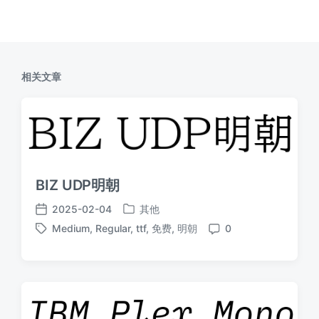
相关文章
BIZ UDP明朝
2025-02-04
其他
发
发
Medium
,
Regular
,
ttf
,
免费
,
明朝
0
布
布
标
评
于
日
签
论
期