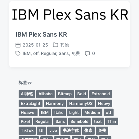
期
IBM Plex Sans KR
2025-01-25
其他
发
发
IBM
,
otf
,
Regular
,
Sans
,
免费
0
布
布
标
评
于
日
签
论
期
标签云
AI神笔
Alibaba
Bitmap
Bold
Extrabold
ExtraLight
Harmony
HarmonyOS
Heavy
Huawei
IBM
Italic
Light
Medium
otf
Pixel
Regular
Sans
Semibold
text
Thin
TikTok
ttf
vivo
书法字体
像素
免费