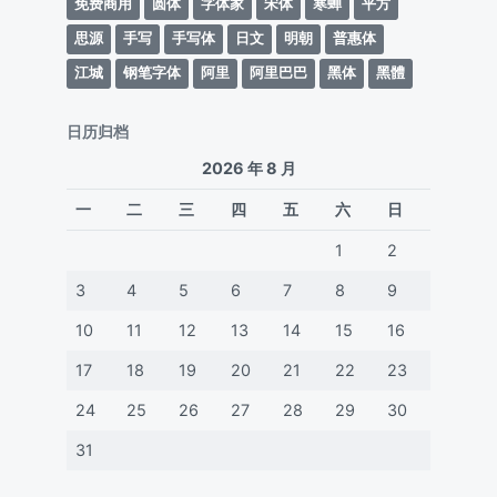
免费商用
圆体
字体家
宋体
寒蝉
平方
思源
手写
手写体
日文
明朝
普惠体
江城
钢笔字体
阿里
阿里巴巴
黑体
黑體
日历归档
2026 年 8 月
一
二
三
四
五
六
日
1
2
3
4
5
6
7
8
9
10
11
12
13
14
15
16
17
18
19
20
21
22
23
24
25
26
27
28
29
30
31