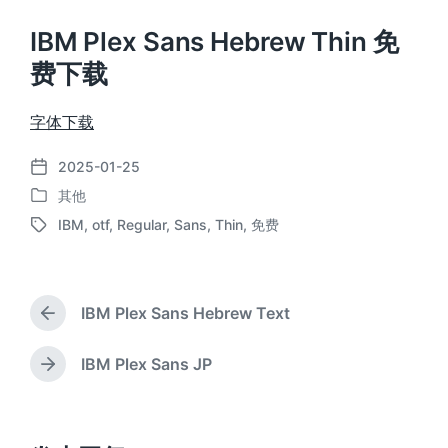
IBM Plex Sans Hebrew Thin 免
费下载
字体下载
2025-01-25
发
其他
布
发
日
IBM
,
otf
,
Regular
,
Sans
,
Thin
,
免费
布
标
期
于
签
IBM Plex Sans Hebrew Text
上
篇
文
IBM Plex Sans JP
下
章
篇
：
文
章