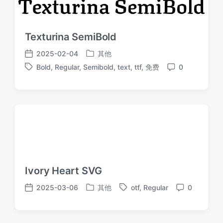
Texturina SemiBold
2025-02-04
其他
发
发
Bold
,
Regular
,
Semibold
,
text
,
ttf
,
免费
0
布
布
标
评
于
日
签
论
期
Ivory Heart SVG
2025-03-06
其他
otf
,
Regular
0
发
标
发
评
布
签
布
论
于
日