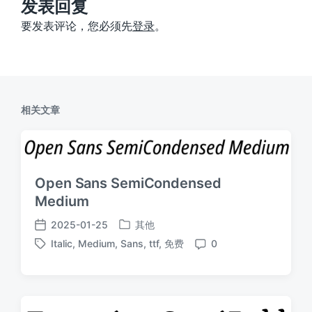
：
发表回复
要发表评论，您必须先
登录
。
相关文章
Open Sans SemiCondensed
Medium
2025-01-25
其他
发
发
Italic
,
Medium
,
Sans
,
ttf
,
免费
0
布
布
标
评
于
日
签
论
期