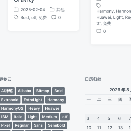
发
布
2025-02-04
其他
Harmony
,
Harmo
发
发
日
Huawei
,
Light
,
Re
标
Bold
,
otf
,
免费
0
布
布
期
标
评
ttf
,
免费
签
于
日
签
论
期
0
评
论
标签云
日历归档
2026 年 8
AI神笔
Alibaba
Bitmap
Bold
一
二
三
四
Extrabold
ExtraLight
Harmony
HarmonyOS
Heavy
Huawei
IBM
Italic
Light
Medium
otf
3
4
5
6
Pixel
Regular
Sans
Semibold
10
11
12
13