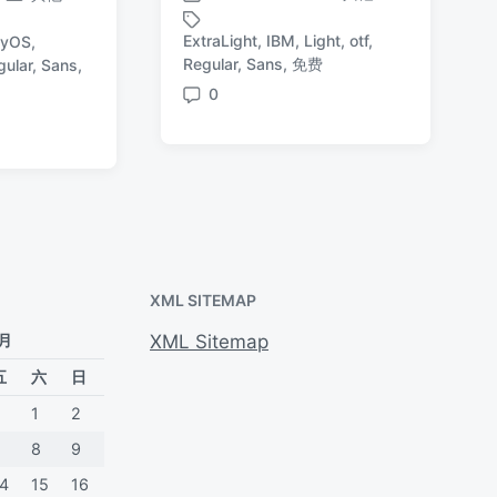
发
发
发
布
布
布
ExtraLight
,
IBM
,
Light
,
otf
,
nyOS
,
于
于
日
标
Regular
,
Sans
,
免费
gular
,
Sans
,
期
签
0
评
论
XML SITEMAP
 月
XML Sitemap
五
六
日
1
2
7
8
9
14
15
16