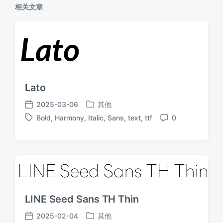
相关文章
Lato
2025-03-06
其他
发
发
Bold
,
Harmony
,
Italic
,
Sans
,
text
,
ttf
0
布
布
标
评
于
日
签
论
期
LINE Seed Sans TH Thin
2025-02-04
其他
发
发