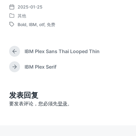
2025-01-25
发
其他
布
发
日
Bold
,
IBM
,
otf
,
免费
布
标
期
于
签
IBM Plex Sans Thai Looped Thin
上
篇
文
IBM Plex Serif
下
章
篇
：
文
章
：
发表回复
要发表评论，您必须先
登录
。