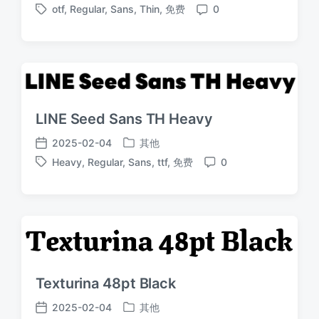
otf
,
Regular
,
Sans
,
Thin
,
免费
0
布
布
标
评
于
日
签
论
期
LINE Seed Sans TH Heavy
2025-02-04
其他
发
发
Heavy
,
Regular
,
Sans
,
ttf
,
免费
0
布
布
标
评
于
日
签
论
期
Texturina 48pt Black
2025-02-04
其他
发
发