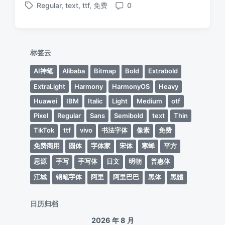
Regular
,
text
,
ttf
,
免费
0
布
布
标
评
于
日
签
论
期
标签云
AI神笔
Alibaba
Bitmap
Bold
Extrabold
ExtraLight
Harmony
HarmonyOS
Heavy
Huawei
IBM
Italic
Light
Medium
otf
Pixel
Regular
Sans
Semibold
text
Thin
TikTok
ttf
vivo
书法字体
像素
免费
免费商用
圆体
字体家
宋体
寒蝉
平方
思源
手写
手写体
日文
明朝
普惠体
江城
钢笔字体
阿里
阿里巴巴
黑体
黑體
日历归档
2026 年 8 月