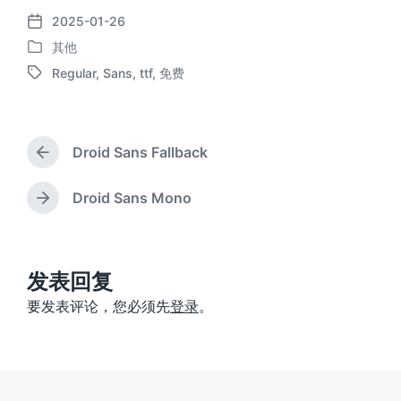
2025-01-26
发
其他
布
发
日
Regular
,
Sans
,
ttf
,
免费
布
标
期
于
签
Droid Sans Fallback
上
篇
文
Droid Sans Mono
下
章
篇
：
文
章
：
发表回复
要发表评论，您必须先
登录
。