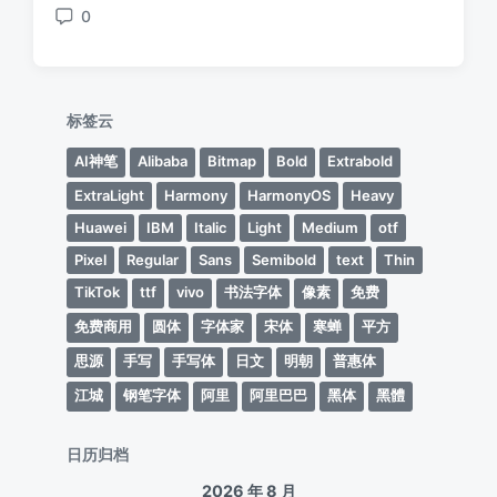
0
评
论
标签云
AI神笔
Alibaba
Bitmap
Bold
Extrabold
ExtraLight
Harmony
HarmonyOS
Heavy
Huawei
IBM
Italic
Light
Medium
otf
Pixel
Regular
Sans
Semibold
text
Thin
TikTok
ttf
vivo
书法字体
像素
免费
免费商用
圆体
字体家
宋体
寒蝉
平方
思源
手写
手写体
日文
明朝
普惠体
江城
钢笔字体
阿里
阿里巴巴
黑体
黑體
日历归档
2026 年 8 月