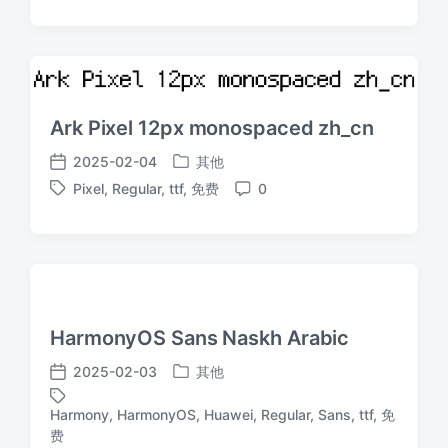
于
日
签
论
期
Ark Pixel 12px monospaced zh_cn
2025-02-04
其他
发
发
Pixel
,
Regular
,
ttf
,
免费
0
布
布
标
评
于
日
签
论
期
HarmonyOS Sans Naskh Arabic
2025-02-03
其他
发
发
布
布
Harmony
,
HarmonyOS
,
Huawei
,
Regular
,
Sans
,
ttf
,
免
于
日
标
费
期
签