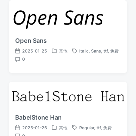
Open Sans
2025-01-25
其他
Italic
,
Sans
,
ttf
,
免费
发
标
发
0
布
签
布
评
于
日
论
期
BabelStone Han
2025-01-26
其他
Regular
,
ttf
,
免费
发
标
发
0