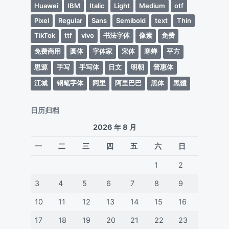
Huawei
IBM
Italic
Light
Medium
otf
Pixel
Regular
Sans
Semibold
text
Thin
TikTok
ttf
vivo
书法字体
像素
免费
免费商用
圆体
字体家
宋体
寒蝉
平方
思源
手写
手写体
日文
明朝
普惠体
江城
钢笔字体
阿里
阿里巴巴
黑体
黑體
日历归档
2026 年 8 月
一
二
三
四
五
六
日
1
2
3
4
5
6
7
8
9
10
11
12
13
14
15
16
17
18
19
20
21
22
23