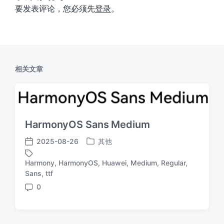
要发表评论，您必须先
登录
。
相关文章
HarmonyOS Sans Medium
2025-08-26
其他
发
发
布
布
Harmony
,
HarmonyOS
,
Huawei
,
Medium
,
Regular
,
于
日
标
Sans
,
ttf
期
签
0
评
论