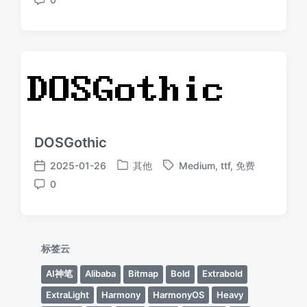
布
签
布
评
于
日
论
期
DOSGothic
2025-01-26
其他
Medium
,
ttf
,
免费
发
标
发
0
布
签
布
评
于
日
论
期
标签云
AI神笔
Alibaba
Bitmap
Bold
Extrabold
ExtraLight
Harmony
HarmonyOS
Heavy