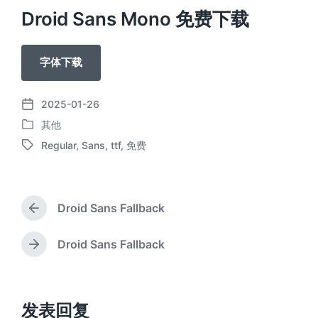
Droid Sans Mono 免费下载
字体下载
2025-01-26
发
其他
布
发
日
Regular
,
Sans
,
ttf
,
免费
布
标
期
于
签
Droid Sans Fallback
上
篇
文
Droid Sans Fallback
下
章
篇
：
文
章
：
发表回复