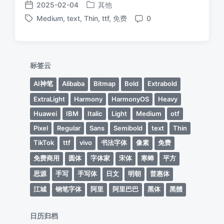
2025-02-04
其他
发
发
Medium
,
text
,
Thin
,
ttf
,
免费
0
布
布
标
评
于
日
签
论
期
标签云
AI神笔
Alibaba
Bitmap
Bold
Extrabold
ExtraLight
Harmony
HarmonyOS
Heavy
Huawei
IBM
Italic
Light
Medium
otf
Pixel
Regular
Sans
Semibold
text
Thin
TikTok
ttf
vivo
书法字体
像素
免费
免费商用
圆体
字体家
宋体
寒蝉
平方
思源
手写
手写体
日文
明朝
普惠体
江城
钢笔字体
阿里
阿里巴巴
黑体
黑體
日历归档