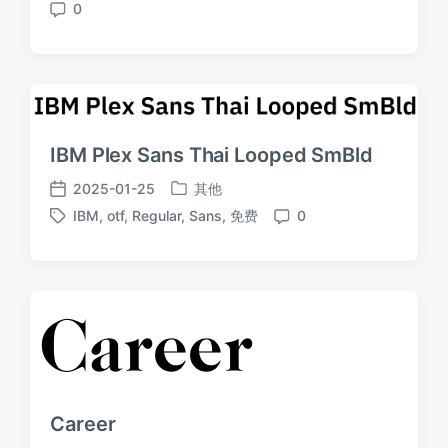
0
布
签
布
评
于
日
论
期
IBM Plex Sans Thai Looped SmBld
2025-01-25
其他
发
发
IBM
,
otf
,
Regular
,
Sans
,
免费
0
布
布
标
评
于
日
签
论
期
Career