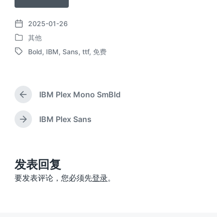
2025-01-26
发
其他
布
发
日
Bold
,
IBM
,
Sans
,
ttf
,
免费
布
标
期
于
签
IBM Plex Mono SmBld
上
篇
文
IBM Plex Sans
下
章
篇
：
文
章
：
发表回复
要发表评论，您必须先
登录
。