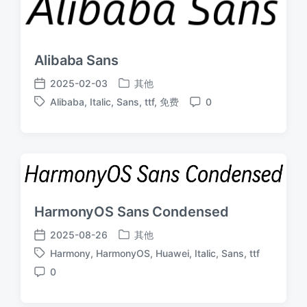
Alibaba Sans
2025-02-03
其他
发
发
Alibaba
,
Italic
,
Sans
,
ttf
,
免费
0
布
布
标
评
于
日
签
论
期
HarmonyOS Sans Condensed
2025-08-26
其他
发
发
Harmony
,
HarmonyOS
,
Huawei
,
Italic
,
Sans
,
ttf
布
布
标
于
日
0
签
评
期
论