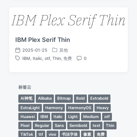
IBM Plex Serif Thin
2025-01-25
其他
发
发
IBM
,
Italic
,
otf
,
Thin
,
免费
0
布
布
标
评
于
日
签
论
期
标签云
AI神笔
Alibaba
Bitmap
Bold
Extrabold
ExtraLight
Harmony
HarmonyOS
Heavy
Huawei
IBM
Italic
Light
Medium
otf
Pixel
Regular
Sans
Semibold
text
Thin
TikTok
ttf
vivo
书法字体
像素
免费