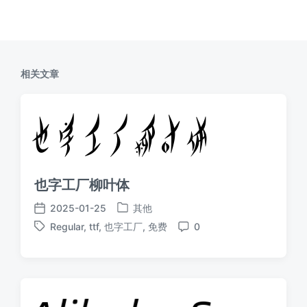
相关文章
也字工厂柳叶体
2025-01-25
其他
发
发
Regular
,
ttf
,
也字工厂
,
免费
0
布
布
标
评
于
日
签
论
期