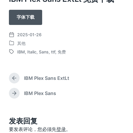
字体下载
2025-01-26
发
其他
布
发
日
IBM
,
Italic
,
Sans
,
ttf
,
免费
布
标
期
于
签
IBM Plex Sans ExtLt
上
篇
文
IBM Plex Sans
下
章
篇
：
文
章
：
发表回复
要发表评论，您必须先
登录
。