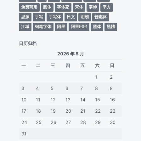
免费商用
圆体
字体家
宋体
寒蝉
平方
思源
手写
手写体
日文
明朝
普惠体
江城
钢笔字体
阿里
阿里巴巴
黑体
黑體
日历归档
2026 年 8 月
一
二
三
四
五
六
日
1
2
3
4
5
6
7
8
9
10
11
12
13
14
15
16
17
18
19
20
21
22
23
24
25
26
27
28
29
30
31