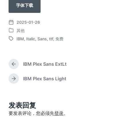
字体下载
2025-01-26
发
其他
布
发
日
IBM
,
Italic
,
Sans
,
ttf
,
免费
布
标
期
于
签
IBM Plex Sans ExtLt
上
篇
文
IBM Plex Sans Light
下
章
篇
：
文
章
：
发表回复
要发表评论，您必须先
登录
。