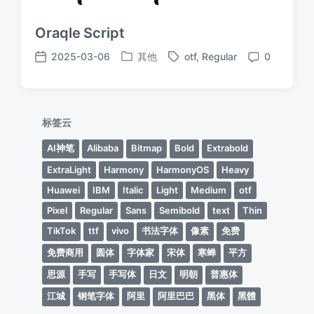
Oraqle Script
2025-03-06
其他
otf
,
Regular
0
发
标
发
评
布
签
布
论
于
日
期
标签云
AI神笔
Alibaba
Bitmap
Bold
Extrabold
ExtraLight
Harmony
HarmonyOS
Heavy
Huawei
IBM
Italic
Light
Medium
otf
Pixel
Regular
Sans
Semibold
text
Thin
TikTok
ttf
vivo
书法字体
像素
免费
免费商用
圆体
字体家
宋体
寒蝉
平方
思源
手写
手写体
日文
明朝
普惠体
江城
钢笔字体
阿里
阿里巴巴
黑体
黑體