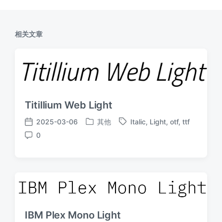
相关文章
Titillium Web Light
2025-03-06
其他
Italic
,
Light
,
otf
,
ttf
发
标
发
0
布
签
布
评
于
日
论
期
IBM Plex Mono Light