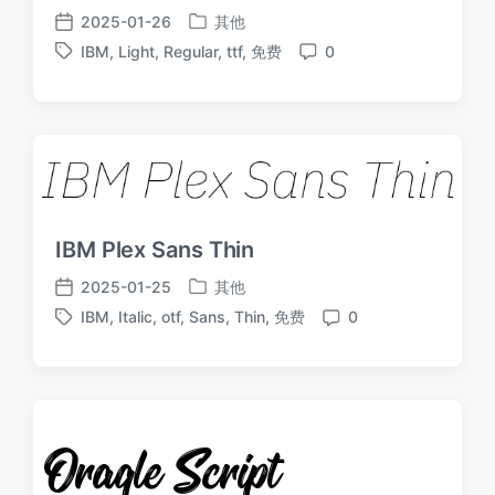
2025-01-26
其他
发
发
IBM
,
Light
,
Regular
,
ttf
,
免费
0
布
布
标
评
于
日
签
论
期
IBM Plex Sans Thin
2025-01-25
其他
发
发
IBM
,
Italic
,
otf
,
Sans
,
Thin
,
免费
0
布
布
标
评
于
日
签
论
期