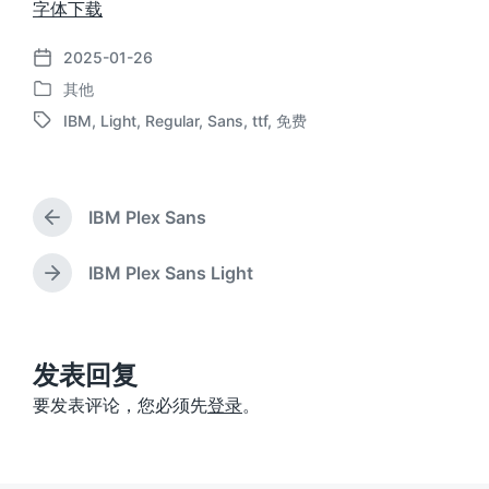
字体下载
2025-01-26
发
其他
布
发
日
IBM
,
Light
,
Regular
,
Sans
,
ttf
,
免费
布
标
期
于
签
IBM Plex Sans
上
篇
文
IBM Plex Sans Light
下
章
篇
：
文
章
：
发表回复
要发表评论，您必须先
登录
。