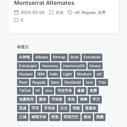
Montserrat Alternates
2025-02-04
其他
otf
,
Regular
,
免费
发
标
发
0
布
签
布
评
于
日
论
期
标签云
AI神笔
Alibaba
Bitmap
Bold
Extrabold
ExtraLight
Harmony
HarmonyOS
Heavy
Huawei
IBM
Italic
Light
Medium
otf
Pixel
Regular
Sans
Semibold
text
Thin
TikTok
ttf
vivo
书法字体
像素
免费
免费商用
圆体
字体家
宋体
寒蝉
平方
思源
手写
手写体
日文
明朝
普惠体
江城
钢笔字体
阿里
阿里巴巴
黑体
黑體