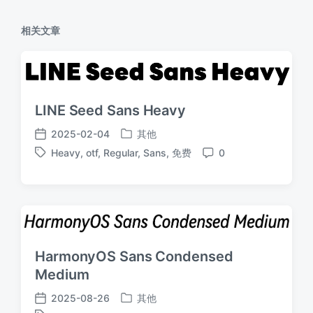
相关文章
LINE Seed Sans Heavy
2025-02-04
其他
发
发
Heavy
,
otf
,
Regular
,
Sans
,
免费
0
布
布
标
评
于
日
签
论
期
HarmonyOS Sans Condensed
Medium
2025-08-26
其他
发
发