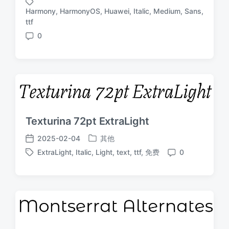
布
布
Harmony
,
HarmonyOS
,
Huawei
,
Italic
,
Medium
,
Sans
,
于
日
标
ttf
期
签
0
评
论
Texturina 72pt ExtraLight
2025-02-04
其他
发
发
ExtraLight
,
Italic
,
Light
,
text
,
ttf
,
免费
0
布
布
标
评
于
日
签
论
期