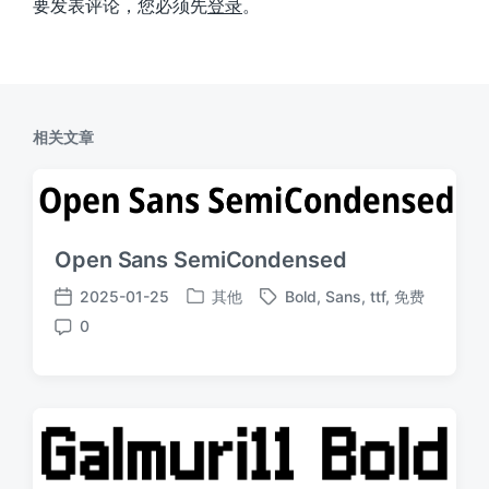
要发表评论，您必须先
登录
。
相关文章
Open Sans SemiCondensed
2025-01-25
其他
Bold
,
Sans
,
ttf
,
免费
发
标
发
0
布
签
布
评
于
日
论
期