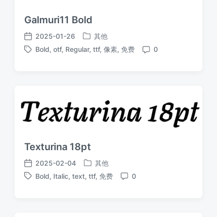
Galmuri11 Bold
2025-01-26
其他
发
发
Bold
,
otf
,
Regular
,
ttf
,
像素
,
免费
0
布
布
标
评
于
日
签
论
期
Texturina 18pt
2025-02-04
其他
发
发
Bold
,
Italic
,
text
,
ttf
,
免费
0
布
布
标
评
于
日
签
论
期