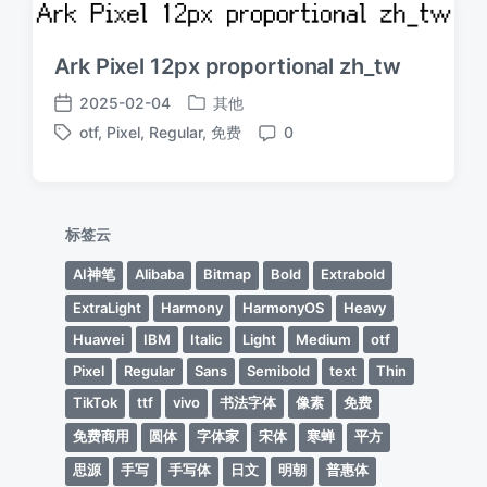
Ark Pixel 12px proportional zh_tw
2025-02-04
其他
发
发
otf
,
Pixel
,
Regular
,
免费
0
布
布
标
评
于
日
签
论
期
标签云
AI神笔
Alibaba
Bitmap
Bold
Extrabold
ExtraLight
Harmony
HarmonyOS
Heavy
Huawei
IBM
Italic
Light
Medium
otf
Pixel
Regular
Sans
Semibold
text
Thin
TikTok
ttf
vivo
书法字体
像素
免费
免费商用
圆体
字体家
宋体
寒蝉
平方
思源
手写
手写体
日文
明朝
普惠体