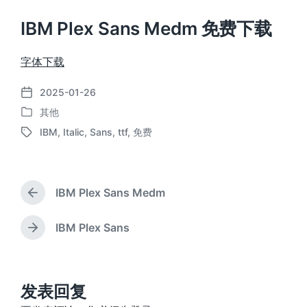
IBM Plex Sans Medm 免费下载
字体下载
2025-01-26
发
其他
布
发
日
IBM
,
Italic
,
Sans
,
ttf
,
免费
布
标
期
于
签
IBM Plex Sans Medm
上
篇
文
IBM Plex Sans
下
章
篇
：
文
章
：
发表回复