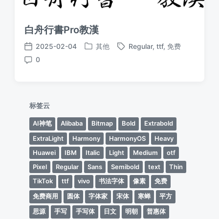
白舟行書Pro教漢
2025-02-04
其他
Regular
,
ttf
,
免费
发
标
发
0
布
签
布
评
于
日
论
期
标签云
AI神笔
Alibaba
Bitmap
Bold
Extrabold
ExtraLight
Harmony
HarmonyOS
Heavy
Huawei
IBM
Italic
Light
Medium
otf
Pixel
Regular
Sans
Semibold
text
Thin
TikTok
ttf
vivo
书法字体
像素
免费
免费商用
圆体
字体家
宋体
寒蝉
平方
思源
手写
手写体
日文
明朝
普惠体