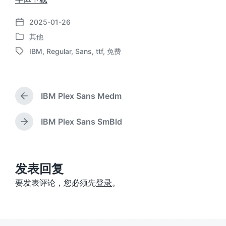
2025-01-26
发
其他
布
发
日
IBM
,
Regular
,
Sans
,
ttf
,
免费
布
标
期
于
签
IBM Plex Sans Medm
上
篇
文
IBM Plex Sans SmBld
下
章
篇
：
文
章
：
发表回复
要发表评论，您必须先
登录
。