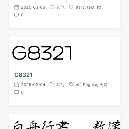
2025-03-06
其他
Italic
,
text
,
ttf
发
标
发
0
布
签
布
评
于
日
论
期
G8321
2025-02-04
其他
otf
,
Regular
,
免费
发
标
发
0
布
签
布
评
于
日
论
期