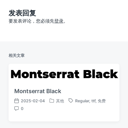
文
章
：
发表回复
要发表评论，您必须先
登录
。
相关文章
Montserrat Black
2025-02-04
其他
Regular
,
ttf
,
免费
发
标
发
0
布
签
布
评
于
日
论
期