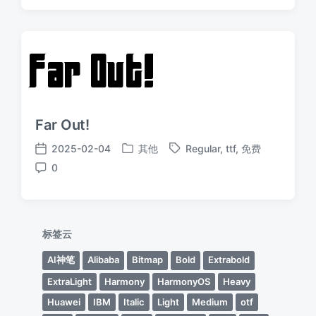
期
Far Out!
2025-02-04
其他
Regular
,
ttf
,
免费
发
标
发
0
布
签
布
评
于
日
论
期
标签云
AI神笔
Alibaba
Bitmap
Bold
Extrabold
ExtraLight
Harmony
HarmonyOS
Heavy
Huawei
IBM
Italic
Light
Medium
otf