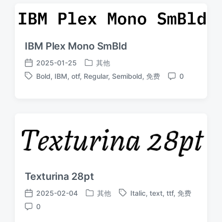
IBM Plex Mono SmBld
2025-01-25
其他
发
发
Bold
,
IBM
,
otf
,
Regular
,
Semibold
,
免费
0
布
布
标
评
于
日
签
论
期
Texturina 28pt
2025-02-04
其他
Italic
,
text
,
ttf
,
免费
发
标
发
0
布
签
布
评
于
日
论