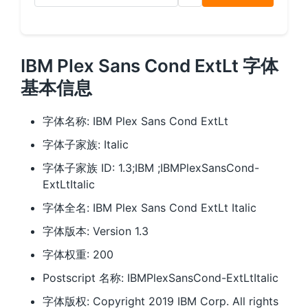
IBM Plex Sans Cond ExtLt 字体
基本信息
字体名称: IBM Plex Sans Cond ExtLt
字体子家族: Italic
字体子家族 ID: 1.3;IBM ;IBMPlexSansCond-
ExtLtItalic
字体全名: IBM Plex Sans Cond ExtLt Italic
字体版本: Version 1.3
字体权重: 200
Postscript 名称: IBMPlexSansCond-ExtLtItalic
字体版权: Copyright 2019 IBM Corp. All rights