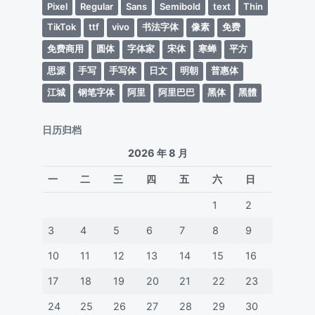
Pixel
Regular
Sans
Semibold
text
Thin
TikTok
ttf
vivo
书法字体
像素
免费
免费商用
圆体
字体家
宋体
寒蝉
平方
思源
手写
手写体
日文
明朝
普惠体
江城
钢笔字体
阿里
阿里巴巴
黑体
黑體
日历归档
2026 年 8 月
一
二
三
四
五
六
日
1
2
3
4
5
6
7
8
9
10
11
12
13
14
15
16
17
18
19
20
21
22
23
24
25
26
27
28
29
30