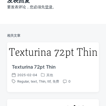
发表回复
要发表评论，您必须先
登录
。
相关文章
Texturina 72pt Thin
2025-02-04
其他
发
发
Regular
,
text
,
Thin
,
ttf
,
免费
0
布
布
标
评
于
日
签
论
期