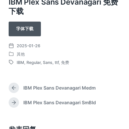
IBM Plex Sans Devanagari 免费
下载
字体下载
2025-01-26
发
其他
布
发
日
IBM
,
Regular
,
Sans
,
ttf
,
免费
布
标
期
于
签
IBM Plex Sans Devanagari Medm
上
篇
文
IBM Plex Sans Devanagari SmBld
下
章
篇
：
文
章
：