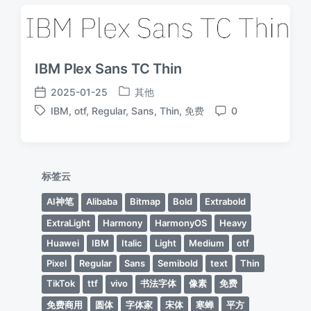
IBM Plex Sans TC Thin
2025-01-25
其他
发
发
IBM
,
otf
,
Regular
,
Sans
,
Thin
,
免费
0
布
布
标
评
于
日
签
论
期
标签云
AI神笔
Alibaba
Bitmap
Bold
Extrabold
ExtraLight
Harmony
HarmonyOS
Heavy
Huawei
IBM
Italic
Light
Medium
otf
Pixel
Regular
Sans
Semibold
text
Thin
TikTok
ttf
vivo
书法字体
像素
免费
免费商用
圆体
字体家
宋体
寒蝉
平方