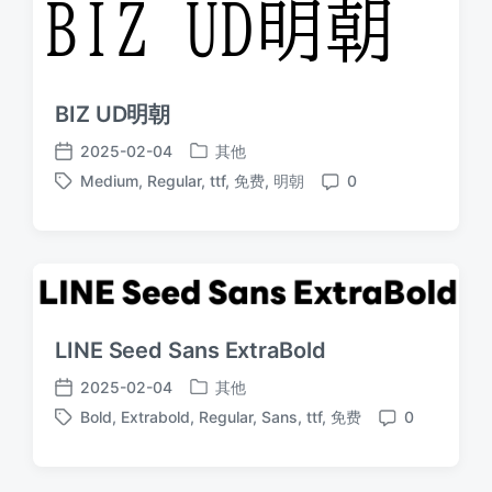
BIZ UD明朝
2025-02-04
其他
发
发
Medium
,
Regular
,
ttf
,
免费
,
明朝
0
布
布
标
评
于
日
签
论
期
LINE Seed Sans ExtraBold
2025-02-04
其他
发
发
Bold
,
Extrabold
,
Regular
,
Sans
,
ttf
,
免费
0
布
布
标
评
于
日
签
论
期