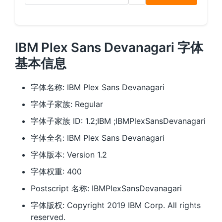
IBM Plex Sans Devanagari 字体
基本信息
字体名称: IBM Plex Sans Devanagari
字体子家族: Regular
字体子家族 ID: 1.2;IBM ;IBMPlexSansDevanagari
字体全名: IBM Plex Sans Devanagari
字体版本: Version 1.2
字体权重: 400
Postscript 名称: IBMPlexSansDevanagari
字体版权: Copyright 2019 IBM Corp. All rights
reserved.