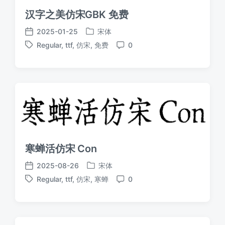
汉字之美仿宋GBK 免费
2025-01-25
宋体
发
发
Regular
,
ttf
,
仿宋
,
免费
0
布
布
标
评
于
日
签
论
期
寒蝉活仿宋 Con
2025-08-26
宋体
发
发
Regular
,
ttf
,
仿宋
,
寒蝉
0
布
布
标
评
于
日
签
论
期