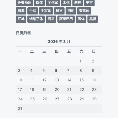
免费商用
圆体
字体家
宋体
寒蝉
平方
思源
手写
手写体
日文
明朝
普惠体
江城
钢笔字体
阿里
阿里巴巴
黑体
黑體
日历归档
2026 年 8 月
一
二
三
四
五
六
日
1
2
3
4
5
6
7
8
9
10
11
12
13
14
15
16
17
18
19
20
21
22
23
24
25
26
27
28
29
30
31