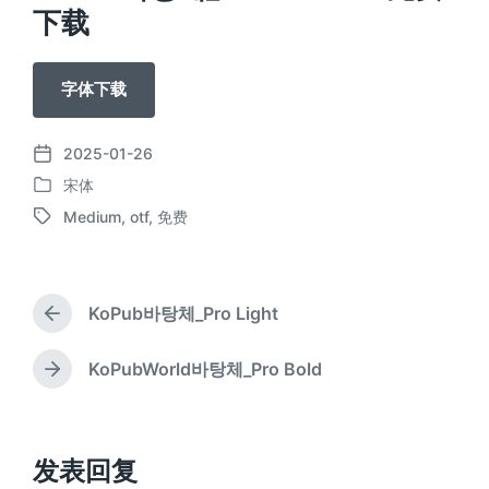
下载
字体下载
2025-01-26
发
宋体
布
发
日
Medium
,
otf
,
免费
布
标
期
于
签
KoPub바탕체_Pro Light
上
篇
文
KoPubWorld바탕체_Pro Bold
下
章
篇
：
文
章
：
发表回复