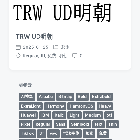
TRW UD明朝
2025-01-25
宋体
发
发
Regular
,
ttf
,
免费
,
明朝
0
布
布
标
评
于
日
签
论
期
标签云
AI神笔
Alibaba
Bitmap
Bold
Extrabold
ExtraLight
Harmony
HarmonyOS
Heavy
Huawei
IBM
Italic
Light
Medium
otf
Pixel
Regular
Sans
Semibold
text
Thin
TikTok
ttf
vivo
书法字体
像素
免费