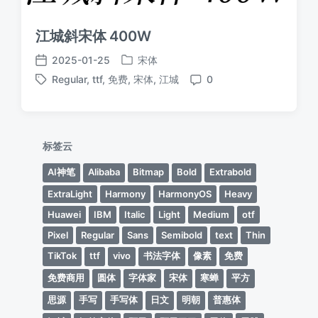
江城斜宋体 400W
2025-01-25
宋体
发
发
Regular
,
ttf
,
免费
,
宋体
,
江城
0
布
布
标
评
于
日
签
论
期
标签云
AI神笔
Alibaba
Bitmap
Bold
Extrabold
ExtraLight
Harmony
HarmonyOS
Heavy
Huawei
IBM
Italic
Light
Medium
otf
Pixel
Regular
Sans
Semibold
text
Thin
TikTok
ttf
vivo
书法字体
像素
免费
免费商用
圆体
字体家
宋体
寒蝉
平方
思源
手写
手写体
日文
明朝
普惠体