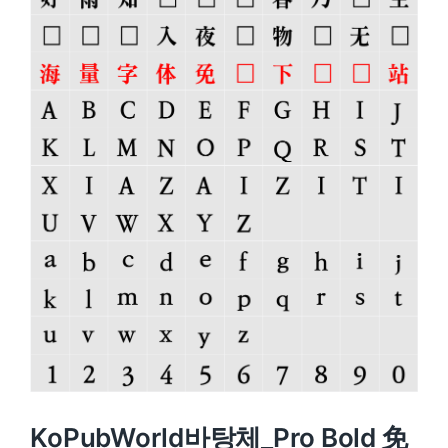
KoPubWorld바탕체_Pro Bold 免