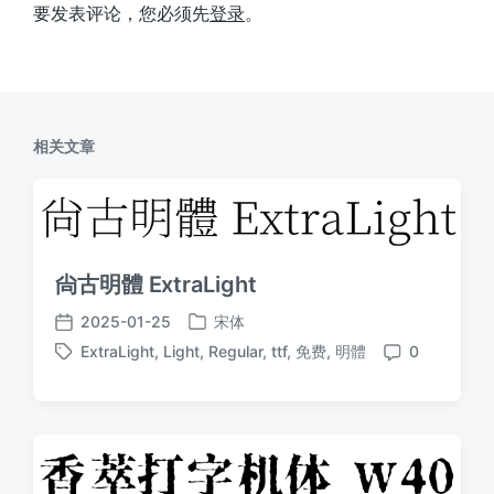
要发表评论，您必须先
登录
。
相关文章
尙古明體 ExtraLight
2025-01-25
宋体
发
发
ExtraLight
,
Light
,
Regular
,
ttf
,
免费
,
明體
0
布
布
标
评
于
日
签
论
期