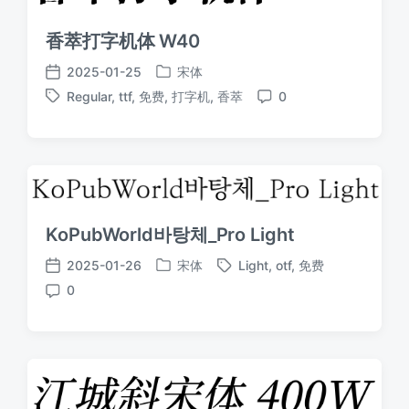
香萃打字机体 W40
2025-01-25
宋体
发
发
Regular
,
ttf
,
免费
,
打字机
,
香萃
0
布
布
标
评
于
日
签
论
期
KoPubWorld바탕체_Pro Light
2025-01-26
宋体
Light
,
otf
,
免费
发
标
发
0
布
签
布
评
于
日
论
期