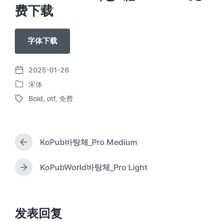
费下载
字体下载
2025-01-26
发
宋体
布
发
日
Bold
,
otf
,
免费
布
标
期
于
签
KoPub바탕체_Pro Medium
上
篇
文
KoPubWorld바탕체_Pro Light
下
章
篇
：
文
章
：
发表回复