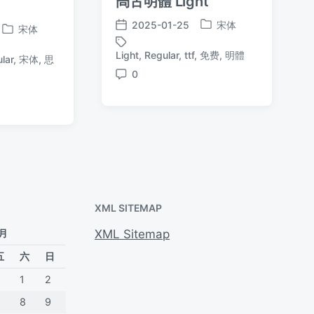
尙古明體 Light
2025-01-25
宋体
宋体
发
发
发
布
布
布
Light
,
Regular
,
ttf
,
免费
,
明體
标
lar
,
宋体
,
思
于
日
于
签
0
期
评
论
XML SITEMAP
 月
XML Sitemap
五
六
日
1
2
7
8
9