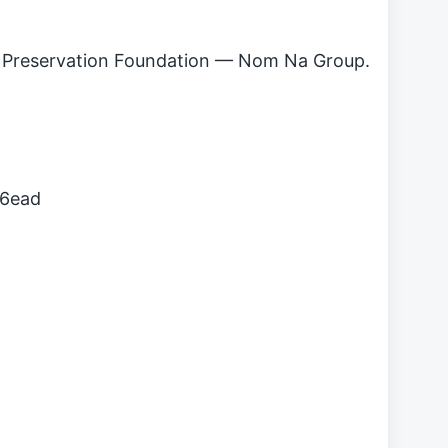
reservation Foundation — Nom Na Group.
6ead
图