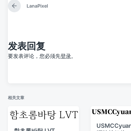
LanaPixel
上
篇
文
章
：
发表回复
要发表评论，您必须先
登录
。
相关文章
USMCCyuanj
함초롬바탕 LVT