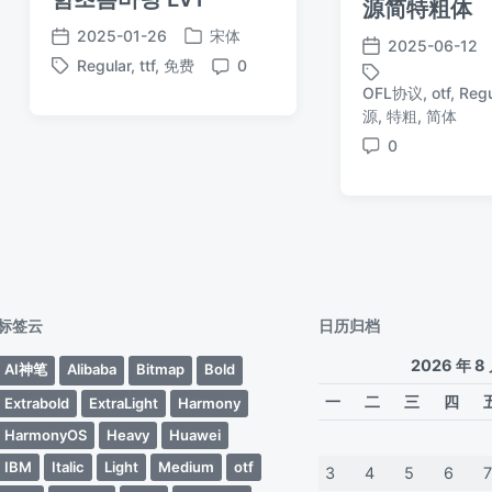
源简特粗体
2025-01-26
宋体
2025-06-12
发
发
发
Regular
,
ttf
,
免费
0
布
布
标
评
布
于
OFL协议
,
otf
,
Regu
日
签
论
日
标
源
,
特粗
,
简体
期
期
签
0
评
论
标签云
日历归档
2026 年 8
AI神笔
Alibaba
Bitmap
Bold
一
二
三
四
Extrabold
ExtraLight
Harmony
HarmonyOS
Heavy
Huawei
IBM
Italic
Light
Medium
otf
3
4
5
6