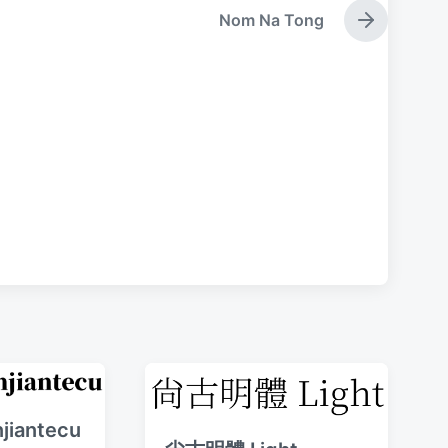
Nom Na Tong
下
篇
文
章
：
iantecu