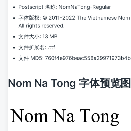
Postscript 名称: NomNaTong-Regular
字体版权: © 2011–2022 The Vietnamese Nom P
All rights reserved.
文件大小: 13 MB
文件扩展名: .ttf
文件 MD5: 760f4e976beac558a29971973b4b
Nom Na Tong 字体预览