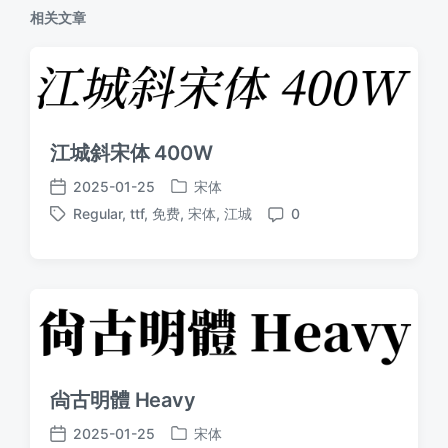
相关文章
江城斜宋体 400W
2025-01-25
宋体
发
发
Regular
,
ttf
,
免费
,
宋体
,
江城
0
布
布
标
评
于
日
签
论
期
尙古明體 Heavy
2025-01-25
宋体
发
发