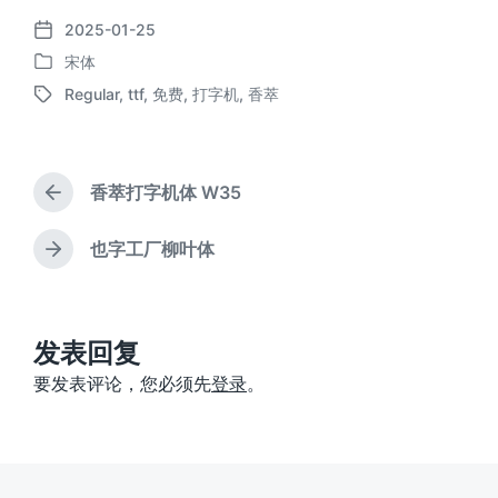
2025-01-25
发
宋体
布
发
日
Regular
,
ttf
,
免费
,
打字机
,
香萃
布
标
期
于
签
香萃打字机体 W35
上
篇
文
也字工厂柳叶体
下
章
篇
：
文
章
：
发表回复
要发表评论，您必须先
登录
。