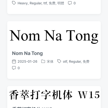
Heavy
,
Regular
,
ttf
,
免费
,
明體
0
布
布
标
评
于
日
签
论
期
Nom Na Tong
2025-01-26
宋体
otf
,
Regular
,
免费
发
标
发
0
布
签
布
评
于
日
论
期