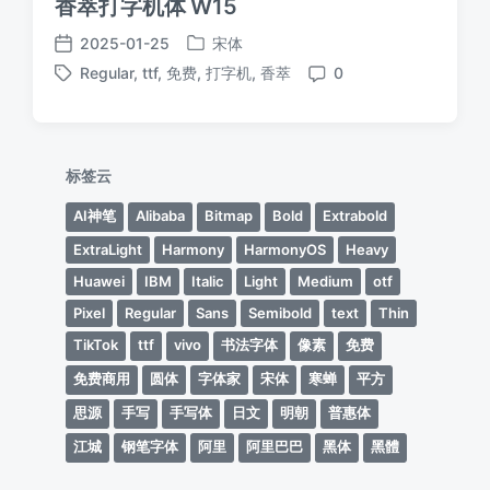
香萃打字机体 W15
2025-01-25
宋体
发
发
Regular
,
ttf
,
免费
,
打字机
,
香萃
0
布
布
标
评
于
日
签
论
期
标签云
AI神笔
Alibaba
Bitmap
Bold
Extrabold
ExtraLight
Harmony
HarmonyOS
Heavy
Huawei
IBM
Italic
Light
Medium
otf
Pixel
Regular
Sans
Semibold
text
Thin
TikTok
ttf
vivo
书法字体
像素
免费
免费商用
圆体
字体家
宋体
寒蝉
平方
思源
手写
手写体
日文
明朝
普惠体
江城
钢笔字体
阿里
阿里巴巴
黑体
黑體