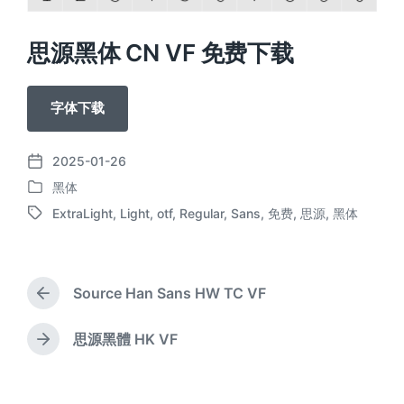
思源黑体 CN VF 免费下载
字体下载
2025-01-26
发
黑体
布
发
日
ExtraLight
,
Light
,
otf
,
Regular
,
Sans
,
免费
,
思源
,
黑体
布
标
期
于
签
Source Han Sans HW TC VF
上
篇
文
思源黑體 HK VF
下
章
篇
：
文
章