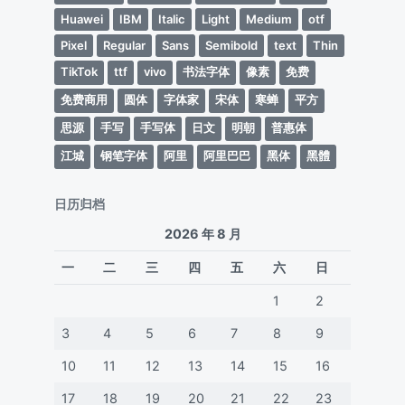
Huawei
IBM
Italic
Light
Medium
otf
Pixel
Regular
Sans
Semibold
text
Thin
TikTok
ttf
vivo
书法字体
像素
免费
免费商用
圆体
字体家
宋体
寒蝉
平方
思源
手写
手写体
日文
明朝
普惠体
江城
钢笔字体
阿里
阿里巴巴
黑体
黑體
日历归档
2026 年 8 月
一
二
三
四
五
六
日
1
2
3
4
5
6
7
8
9
10
11
12
13
14
15
16
17
18
19
20
21
22
23