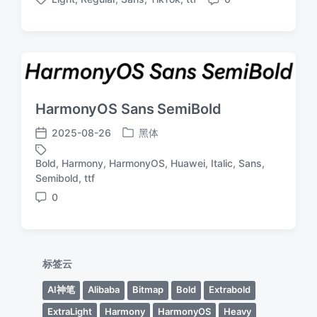
布
布
标
评
于
日
签
论
期
HarmonyOS Sans SemiBold
2025-08-26
黑体
发
发
布
布
Bold
,
Harmony
,
HarmonyOS
,
Huawei
,
Italic
,
Sans
,
于
日
标
Semibold
,
ttf
期
签
0
评
论
标签云
AI神笔
Alibaba
Bitmap
Bold
Extrabold
ExtraLight
Harmony
HarmonyOS
Heavy