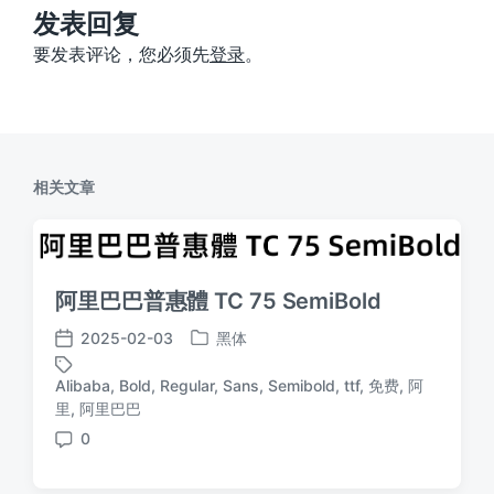
：
发表回复
要发表评论，您必须先
登录
。
相关文章
阿里巴巴普惠體 TC 75 SemiBold
2025-02-03
黑体
发
发
布
布
Alibaba
,
Bold
,
Regular
,
Sans
,
Semibold
,
ttf
,
免费
,
阿
于
日
标
里
,
阿里巴巴
期
签
0
评
论