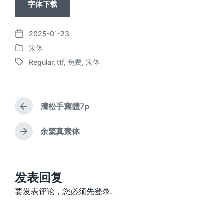
字体下载
2025-01-23
发
宋体
布
发
日
Regular
,
ttf
,
免费
,
宋体
布
标
期
于
签
清松手寫體7p
上
篇
文
余繁真素体
下
章
篇
：
文
章
：
发表回复
要发表评论，您必须先
登录
。