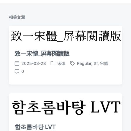
相关文章
致一宋體_屛幕閱讀版
2025-03-28
宋体
Regular
,
ttf
,
宋體
发
标
发
0
布
签
布
评
于
日
论
期
함초롬바탕 LVT