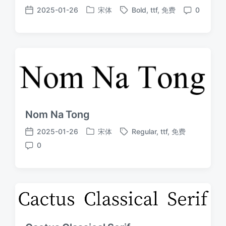
2025-01-26
宋体
Bold
,
ttf
,
免费
0
发
标
发
评
布
签
布
论
于
日
期
Nom Na Tong
2025-01-26
宋体
Regular
,
ttf
,
免费
发
标
发
0
布
签
布
评
于
日
论
期