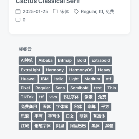
Cactus Classical Serif
2025-01-25
宋体
Regular
,
ttf
,
免费
发
标
发
0
布
签
布
评
于
日
论
期
标签云
AI神笔
Alibaba
Bitmap
Bold
Extrabold
ExtraLight
Harmony
HarmonyOS
Heavy
Huawei
IBM
Italic
Light
Medium
otf
Pixel
Regular
Sans
Semibold
text
Thin
TikTok
ttf
vivo
书法字体
像素
免费
免费商用
圆体
字体家
宋体
寒蝉
平方
思源
手写
手写体
日文
明朝
普惠体
江城
钢笔字体
阿里
阿里巴巴
黑体
黑體