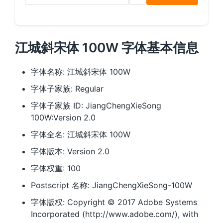
江城斜宋体 100W 字体基本信息
字体名称: 江城斜宋体 100W
字体子家族: Regular
字体子家族 ID: JiangChengXieSong
100W:Version 2.0
字体全名: 江城斜宋体 100W
字体版本: Version 2.0
字体权重: 100
Postscript 名称: JiangChengXieSong-100W
字体版权: Copyright © 2017 Adobe Systems
Incorporated (http://www.adobe.com/), with