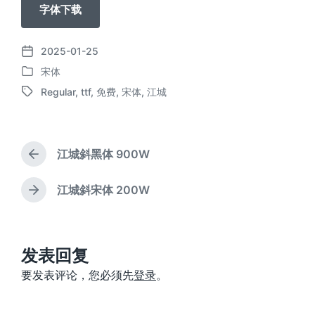
字体下载
2025-01-25
发
宋体
布
发
日
Regular
,
ttf
,
免费
,
宋体
,
江城
布
标
期
于
签
江城斜黑体 900W
上
篇
文
江城斜宋体 200W
下
章
篇
：
文
章
：
发表回复
要发表评论，您必须先
登录
。