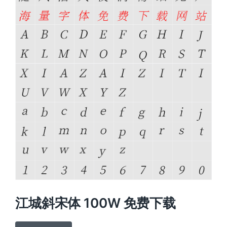
江城斜宋体 100W 免费下载