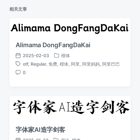
相关文章
Alimama DongFangDaKai
2025-02-03
楷体
发
发
otf
,
Regular
,
免费
,
楷体
,
阿里
,
阿里妈妈
,
阿里巴巴
布
布
标
于
日
0
签
评
期
论
字体家AI造字剑客