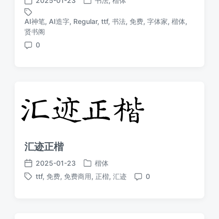
2025-01-23
书法
,
楷体
发
发
布
布
AI神笔
,
AI造字
,
Regular
,
ttf
,
书法
,
免费
,
字体家
,
楷体
,
于
日
标
贤书阁
期
签
0
评
论
汇迹正楷
2025-01-23
楷体
发
发
ttf
,
免费
,
免费商用
,
正楷
,
汇迹
0
布
布
标
评
于
日
签
论
期