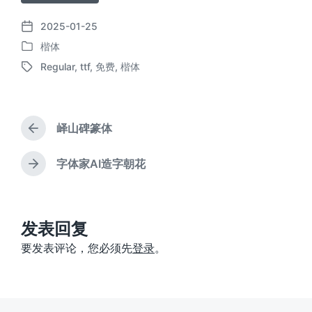
2025-01-25
发
楷体
布
发
日
Regular
,
ttf
,
免费
,
楷体
布
标
期
于
签
峄山碑篆体
上
篇
文
字体家AI造字朝花
下
章
篇
：
文
章
：
发表回复
要发表评论，您必须先
登录
。