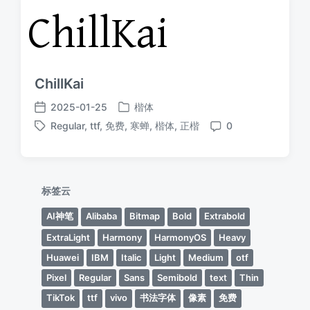
ChillKai
2025-01-25
楷体
发
发
Regular
,
ttf
,
免费
,
寒蝉
,
楷体
,
正楷
0
布
布
标
评
于
日
签
论
期
标签云
AI神笔
Alibaba
Bitmap
Bold
Extrabold
ExtraLight
Harmony
HarmonyOS
Heavy
Huawei
IBM
Italic
Light
Medium
otf
Pixel
Regular
Sans
Semibold
text
Thin
TikTok
ttf
vivo
书法字体
像素
免费