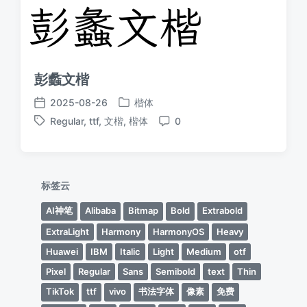
彭蠡文楷
2025-08-26
楷体
发
发
Regular
,
ttf
,
文楷
,
楷体
0
布
布
标
评
于
日
签
论
期
标签云
AI神笔
Alibaba
Bitmap
Bold
Extrabold
ExtraLight
Harmony
HarmonyOS
Heavy
Huawei
IBM
Italic
Light
Medium
otf
Pixel
Regular
Sans
Semibold
text
Thin
TikTok
ttf
vivo
书法字体
像素
免费