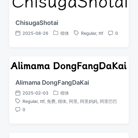
ChisugaShotai
2025-08-26
楷体
Regular
,
ttf
0
发
标
发
评
布
签
布
论
于
日
期
Alimama DongFangDaKai
2025-02-03
楷体
发
发
Regular
,
ttf
,
免费
,
楷体
,
阿里
,
阿里妈妈
,
阿里巴巴
布
布
标
于
日
0
签
评
期
论