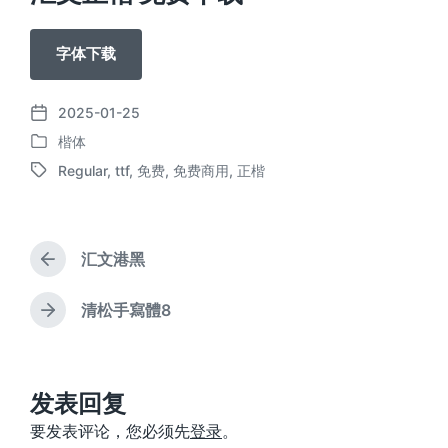
字体下载
2025-01-25
发
楷体
布
发
日
Regular
,
ttf
,
免费
,
免费商用
,
正楷
布
标
期
于
签
汇文港黑
上
篇
文
清松手寫體8
下
章
篇
：
文
章
：
发表回复
要发表评论，您必须先
登录
。