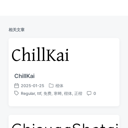
相关文章
ChillKai
2025-01-25
楷体
发
发
Regular
,
ttf
,
免费
,
寒蝉
,
楷体
,
正楷
0
布
布
标
评
于
日
签
论
期