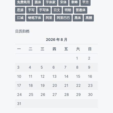
免费商用
圆体
字体家
宋体
寒蝉
平方
思源
手写
手写体
日文
明朝
普惠体
江城
钢笔字体
阿里
阿里巴巴
黑体
黑體
日历归档
2026 年 8 月
一
二
三
四
五
六
日
1
2
3
4
5
6
7
8
9
10
11
12
13
14
15
16
17
18
19
20
21
22
23
24
25
26
27
28
29
30
31