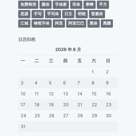
免费商用
圆体
字体家
宋体
寒蝉
平方
思源
手写
手写体
日文
明朝
普惠体
江城
钢笔字体
阿里
阿里巴巴
黑体
黑體
日历归档
2026 年 8 月
一
二
三
四
五
六
日
1
2
3
4
5
6
7
8
9
10
11
12
13
14
15
16
17
18
19
20
21
22
23
24
25
26
27
28
29
30
31