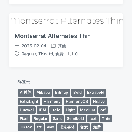
于
日
期
Montserrat Alternates Thin
2025-02-04
其他
发
发
Regular
,
Thin
,
ttf
,
免费
0
布
布
标
评
于
日
签
论
期
标签云
AI神笔
Alibaba
Bitmap
Bold
Extrabold
ExtraLight
Harmony
HarmonyOS
Heavy
Huawei
IBM
Italic
Light
Medium
otf
Pixel
Regular
Sans
Semibold
text
Thin
TikTok
ttf
vivo
书法字体
像素
免费