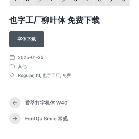
也字工厂柳叶体 免费下载
字体下载
2025-01-25
发
其他
布
发
日
Regular
,
ttf
,
也字工厂
,
免费
布
标
期
于
签
香萃打字机体 W40
上
篇
文
FontQu Smile 常规
下
章
篇
：
文