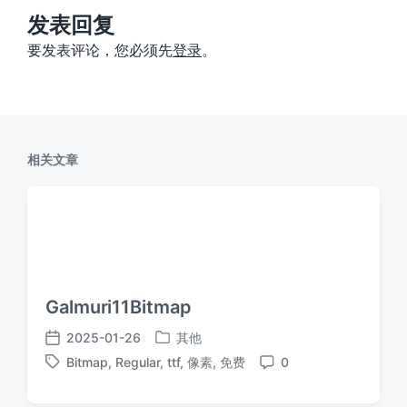
章
：
发表回复
要发表评论，您必须先
登录
。
相关文章
Galmuri11Bitmap
2025-01-26
其他
发
发
Bitmap
,
Regular
,
ttf
,
像素
,
免费
0
布
布
标
评
于
日
签
论
期