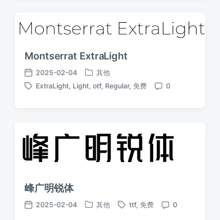
Montserrat ExtraLight
2025-02-04
其他
发
发
ExtraLight
,
Light
,
otf
,
Regular
,
免费
0
布
布
标
评
于
日
签
论
期
峰广明锐体
2025-02-04
其他
ttf
,
免费
0
发
标
发
评
布
签
布
论