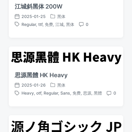
江城斜黑体 200W
2025-01-25
黑体
发
发
Regular
,
ttf
,
免费
,
江城
,
黑体
0
布
布
标
评
于
日
签
论
期
思源黑體 HK Heavy
2025-01-26
黑体
发
发
Heavy
,
otf
,
Regular
,
Sans
,
免费
,
思源
,
黑體
0
布
布
标
评
于
日
签
论
期