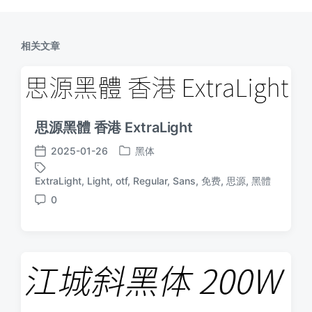
相关文章
思源黑體 香港 ExtraLight
2025-01-26
黑体
发
发
布
布
ExtraLight
,
Light
,
otf
,
Regular
,
Sans
,
免费
,
思源
,
黑體
标
于
日
签
0
期
评
论