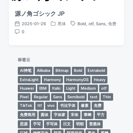
源ノ角ゴシック JP
2025-01-26
黑体
Bold
,
otf
,
Sans
,
免费
发
标
发
0
布
签
布
评
于
日
论
期
标签云
AI神笔
Alibaba
Bitmap
Bold
Extrabold
ExtraLight
Harmony
HarmonyOS
Heavy
Huawei
IBM
Italic
Light
Medium
otf
Pixel
Regular
Sans
Semibold
text
Thin
TikTok
ttf
vivo
书法字体
像素
免费
免费商用
圆体
字体家
宋体
寒蝉
平方
思源
手写
手写体
日文
明朝
普惠体
江城
钢笔字体
阿里
阿里巴巴
黑体
黑體