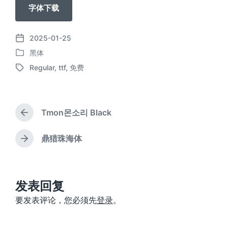
字体下载
2025-01-25
发
黑体
布
发
日
Regular
,
ttf
,
免费
布
标
期
于
签
Tmon몬소리 Black
上
篇
文
鼎猎珠海体
下
章
篇
：
文
章
：
发表回复
要发表评论，您必须先
登录
。