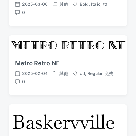
2025-03-06
其他
Bold
,
Italic
,
ttf
发
标
发
0
布
签
布
评
于
日
论
期
Metro Retro NF
2025-02-04
其他
otf
,
Regular
,
免费
发
标
发
0
布
签
布
评
于
日
论
期