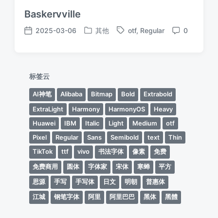
Baskervville
2025-03-06
其他
otf
,
Regular
0
发
标
发
评
布
签
布
论
于
日
期
标签云
AI神笔
Alibaba
Bitmap
Bold
Extrabold
ExtraLight
Harmony
HarmonyOS
Heavy
Huawei
IBM
Italic
Light
Medium
otf
Pixel
Regular
Sans
Semibold
text
Thin
TikTok
ttf
vivo
书法字体
像素
免费
免费商用
圆体
字体家
宋体
寒蝉
平方
思源
手写
手写体
日文
明朝
普惠体
江城
钢笔字体
阿里
阿里巴巴
黑体
黑體