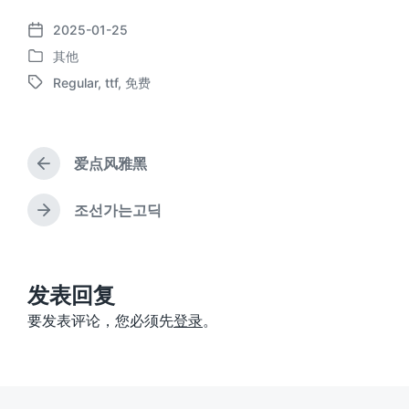
2025-01-25
发
其他
布
发
日
Regular
,
ttf
,
免费
布
标
期
于
签
爱点风雅黑
上
篇
文
조선가는고딕
下
章
篇
：
文
章
：
发表回复
要发表评论，您必须先
登录
。