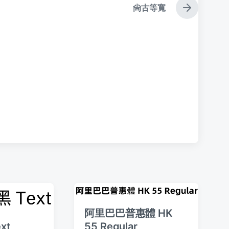
尙古等寬
下
篇
文
章
：
阿里巴巴普惠體 HK
xt
55 Regular