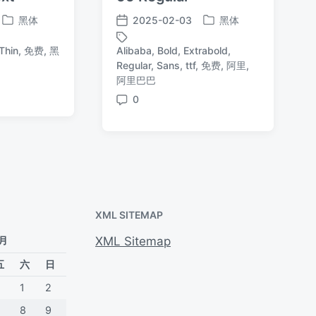
黑体
2025-02-03
黑体
发
发
发
布
布
布
Thin
,
免费
,
黑
Alibaba
,
Bold
,
Extrabold
,
于
于
日
Regular
,
Sans
,
ttf
,
免费
,
阿里
,
标
期
阿里巴巴
签
0
评
论
XML SITEMAP
 月
XML Sitemap
五
六
日
1
2
7
8
9