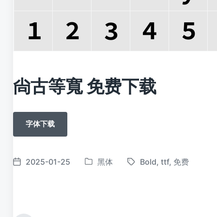
尙古等寬 免费下载
字体下载
2025-01-25
黑体
Bold
,
ttf
,
免费
发
标
发
布
签
布
于
日
期