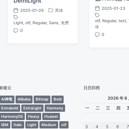
DemiLight
2025-01-23
2025-01-26
黑体
发
发
发
布
布
布
otf
,
Regular
,
text
,
Light
,
otf
,
Regular
,
Sans
,
免费
标
日
标
于
日
体
签
期
签
0
期
评
0
评
论
论
标签云
日历归档
2026 年 8
AI神笔
Alibaba
Bitmap
Bold
一
二
三
四
Extrabold
ExtraLight
Harmony
HarmonyOS
Heavy
Huawei
IBM
Italic
Light
Medium
otf
3
4
5
6