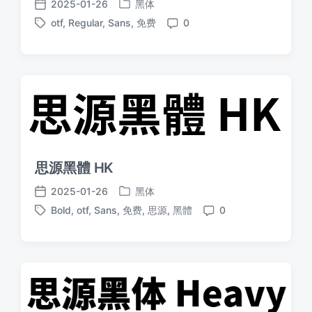
2025-01-26
黑体
发
发
otf
,
Regular
,
Sans
,
免费
0
布
布
标
评
于
日
签
论
期
思源黑體 HK
2025-01-26
黑体
发
发
Bold
,
otf
,
Sans
,
免费
,
思源
,
黑體
0
布
布
标
评
于
日
签
论
期