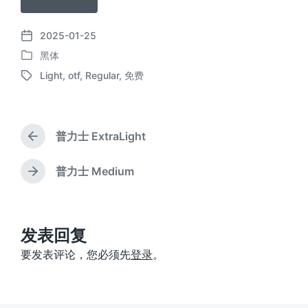
2025-01-25
发
黑体
布
发
日
Light
,
otf
,
Regular
,
免费
布
标
期
于
签
普力士 ExtraLight
上
篇
文
普力士 Medium
下
章
篇
：
文
章
：
发表回复
要发表评论，您必须先
登录
。