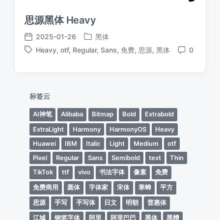
思源黑体 Heavy
2025-01-26
黑体
发
发
Heavy
,
otf
,
Regular
,
Sans
,
免费
,
思源
,
黑体
0
布
布
标
评
于
日
签
论
期
标签云
AI神笔
Alibaba
Bitmap
Bold
Extrabold
ExtraLight
Harmony
HarmonyOS
Heavy
Huawei
IBM
Italic
Light
Medium
otf
Pixel
Regular
Sans
Semibold
text
Thin
TikTok
ttf
vivo
书法字体
像素
免费
免费商用
圆体
字体家
宋体
寒蝉
平方
思源
手写
手写体
日文
明朝
普惠体
江城
钢笔字体
阿里
阿里巴巴
黑体
黑體