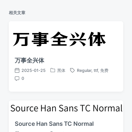
相关文章
万事全兴体
2025-01-25
黑体
Regular
,
ttf
,
免费
发
标
发
0
布
签
布
评
于
日
论
期
Source Han Sans TC Normal