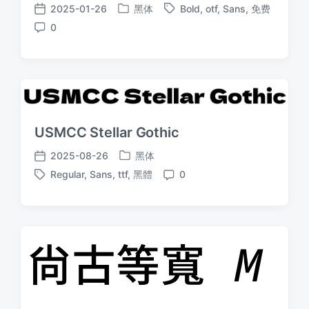
2025-01-26
黑体
Bold
,
otf
,
Sans
,
免费
发
标
发
0
布
签
布
评
于
日
论
期
USMCC Stellar Gothic
2025-08-26
黑体
发
发
Regular
,
Sans
,
ttf
,
黑體
0
布
布
标
评
于
日
签
论
期