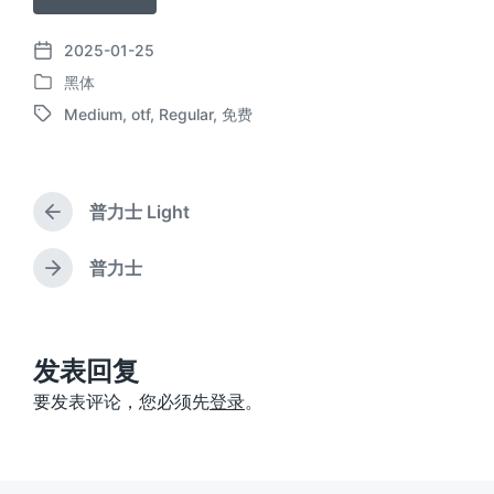
2025-01-25
发
黑体
布
发
日
Medium
,
otf
,
Regular
,
免费
布
标
期
于
签
普力士 Light
上
篇
文
普力士
下
章
篇
：
文
章
：
发表回复
要发表评论，您必须先
登录
。