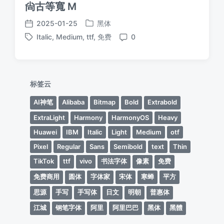
尙古等寬 M
2025-01-25
黑体
发
发
Italic
,
Medium
,
ttf
,
免费
0
布
布
标
评
于
日
签
论
期
标签云
AI神笔
Alibaba
Bitmap
Bold
Extrabold
ExtraLight
Harmony
HarmonyOS
Heavy
Huawei
IBM
Italic
Light
Medium
otf
Pixel
Regular
Sans
Semibold
text
Thin
TikTok
ttf
vivo
书法字体
像素
免费
免费商用
圆体
字体家
宋体
寒蝉
平方
思源
手写
手写体
日文
明朝
普惠体
江城
钢笔字体
阿里
阿里巴巴
黑体
黑體