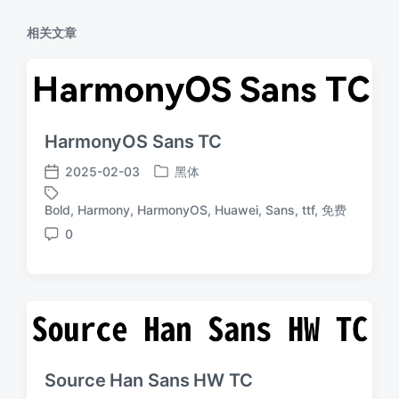
相关文章
HarmonyOS Sans TC
2025-02-03
黑体
发
发
布
布
Bold
,
Harmony
,
HarmonyOS
,
Huawei
,
Sans
,
ttf
,
免费
标
于
日
签
0
期
评
论
Source Han Sans HW TC