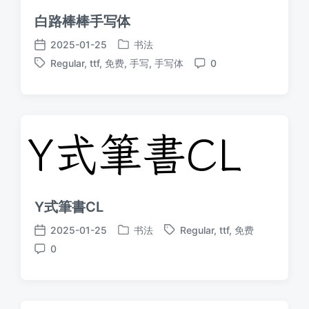
白路棒棒手写体
2025-01-25
书法
发
发
Regular
,
ttf
,
免费
,
手写
,
手写体
0
布
布
标
评
于
日
签
论
期
Y式筆書CL
2025-01-25
书法
Regular
,
ttf
,
免费
发
标
发
0
布
签
布
评
于
日
论
期