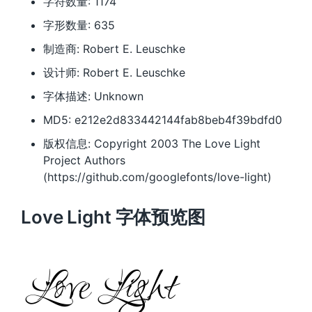
字符数量: 1174
字形数量: 635
制造商: Robert E. Leuschke
设计师: Robert E. Leuschke
字体描述: Unknown
MD5: e212e2d833442144fab8beb4f39bdfd0
版权信息: Copyright 2003 The Love Light
Project Authors
(https://github.com/googlefonts/love-light)
Love Light 字体预览图