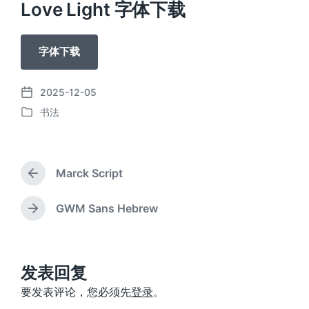
Love Light 字体下载
字体下载
2025-12-05
发
书法
布
发
日
布
期
于
Marck Script
上
篇
文
GWM Sans Hebrew
下
章
篇
：
文
章
：
发表回复
要发表评论，您必须先
登录
。