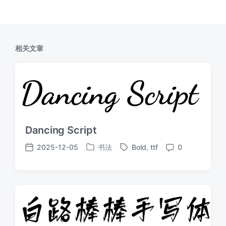
相关文章
Dancing Script
2025-12-05
书法
Bold
,
ttf
0
发
标
发
评
布
签
布
论
于
日
期