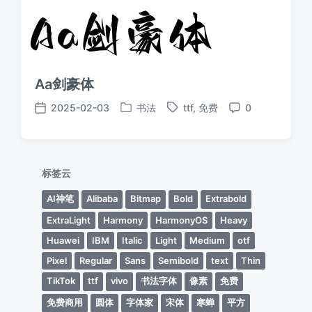
Aa剑豪体
2025-02-03
书法
ttf
,
免费
0
发
标
发
评
布
签
布
论
于
日
期
标签云
AI神笔
Alibaba
Bitmap
Bold
Extrabold
ExtraLight
Harmony
HarmonyOS
Heavy
Huawei
IBM
Italic
Light
Medium
otf
Pixel
Regular
Sans
Semibold
text
Thin
TikTok
ttf
vivo
书法字体
像素
免费
免费商用
圆体
字体家
宋体
寒蝉
平方