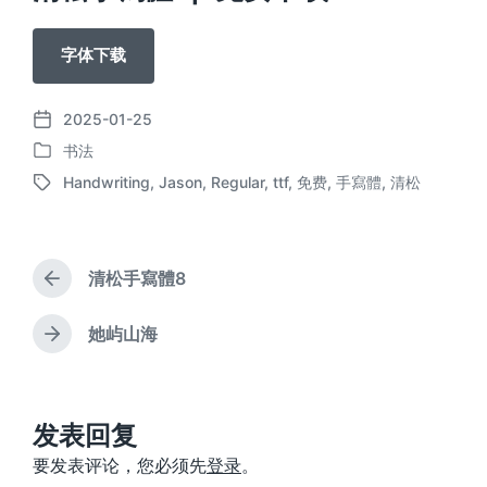
字体下载
2025-01-25
发
书法
布
发
日
Handwriting
,
Jason
,
Regular
,
ttf
,
免费
,
手寫體
,
清松
布
标
期
于
签
清松手寫體8
上
篇
文
她屿山海
下
章
篇
：
文
章
：
发表回复
要发表评论，您必须先
登录
。