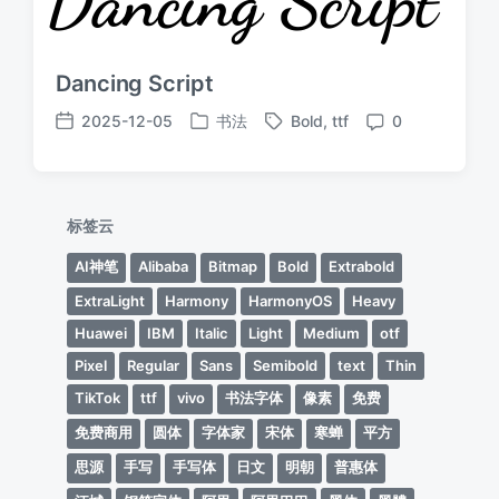
Dancing Script
2025-12-05
书法
Bold
,
ttf
0
发
标
发
评
布
签
布
论
于
日
期
标签云
AI神笔
Alibaba
Bitmap
Bold
Extrabold
ExtraLight
Harmony
HarmonyOS
Heavy
Huawei
IBM
Italic
Light
Medium
otf
Pixel
Regular
Sans
Semibold
text
Thin
TikTok
ttf
vivo
书法字体
像素
免费
免费商用
圆体
字体家
宋体
寒蝉
平方
思源
手写
手写体
日文
明朝
普惠体