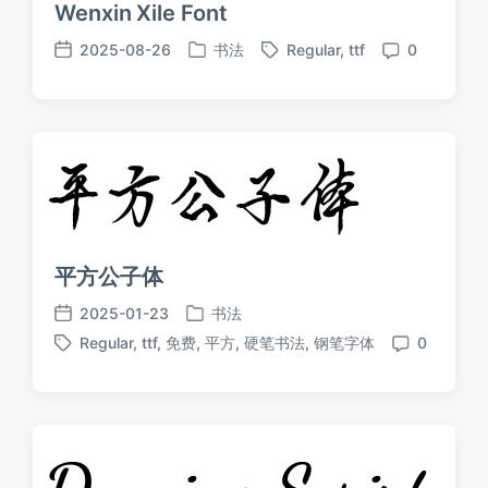
Wenxin Xile Font
2025-08-26
书法
Regular
,
ttf
0
发
标
发
评
布
签
布
论
于
日
期
平方公子体
2025-01-23
书法
发
发
Regular
,
ttf
,
免费
,
平方
,
硬笔书法
,
钢笔字体
0
布
布
标
评
于
日
签
论
期