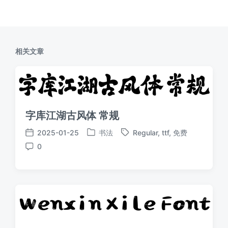
相关文章
字库江湖古风体 常规
2025-01-25
书法
Regular
,
ttf
,
免费
发
标
发
0
布
签
布
评
于
日
论
期