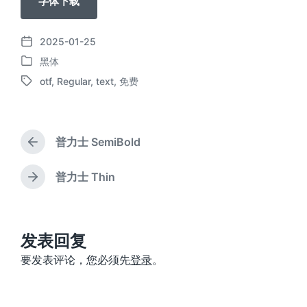
字体下载
2025-01-25
发
黑体
布
发
日
otf
,
Regular
,
text
,
免费
布
标
期
于
签
普力士 SemiBold
上
篇
文
普力士 Thin
下
章
篇
：
文
章
：
发表回复
要发表评论，您必须先
登录
。