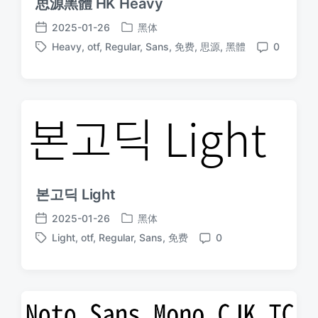
思源黑體 HK Heavy
2025-01-26
黑体
发
发
Heavy
,
otf
,
Regular
,
Sans
,
免费
,
思源
,
黑體
0
布
布
标
评
于
日
签
论
期
본고딕 Light
2025-01-26
黑体
发
发
Light
,
otf
,
Regular
,
Sans
,
免费
0
布
布
标
评
于
日
签
论
期