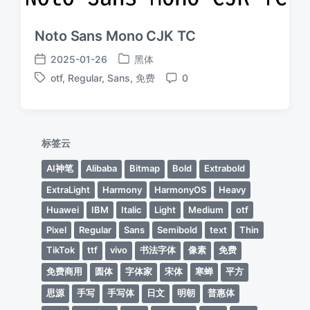
Noto Sans Mono CJK TC
2025-01-26
黑体
发
发
otf
,
Regular
,
Sans
,
免费
0
布
布
标
评
于
日
签
论
期
标签云
AI神笔
Alibaba
Bitmap
Bold
Extrabold
ExtraLight
Harmony
HarmonyOS
Heavy
Huawei
IBM
Italic
Light
Medium
otf
Pixel
Regular
Sans
Semibold
text
Thin
TikTok
ttf
vivo
书法字体
像素
免费
免费商用
圆体
字体家
宋体
寒蝉
平方
思源
手写
手写体
日文
明朝
普惠体