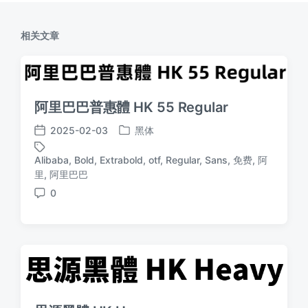
相关文章
阿里巴巴普惠體 HK 55 Regular
2025-02-03
黑体
发
发
布
布
Alibaba
,
Bold
,
Extrabold
,
otf
,
Regular
,
Sans
,
免费
,
阿
于
日
标
里
,
阿里巴巴
期
签
0
评
论