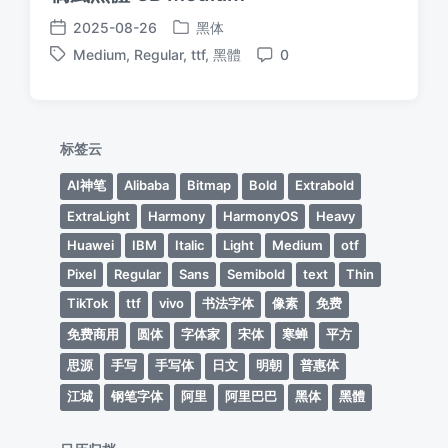
2025-08-26
黑体
发
发
Medium
,
Regular
,
ttf
,
黑體
0
布
布
标
评
于
日
签
论
期
标签云
AI神笔
Alibaba
Bitmap
Bold
Extrabold
ExtraLight
Harmony
HarmonyOS
Heavy
Huawei
IBM
Italic
Light
Medium
otf
Pixel
Regular
Sans
Semibold
text
Thin
TikTok
ttf
vivo
书法字体
像素
免费
免费商用
圆体
字体家
宋体
寒蝉
平方
思源
手写
手写体
日文
明朝
普惠体
江城
钢笔字体
阿里
阿里巴巴
黑体
黑體