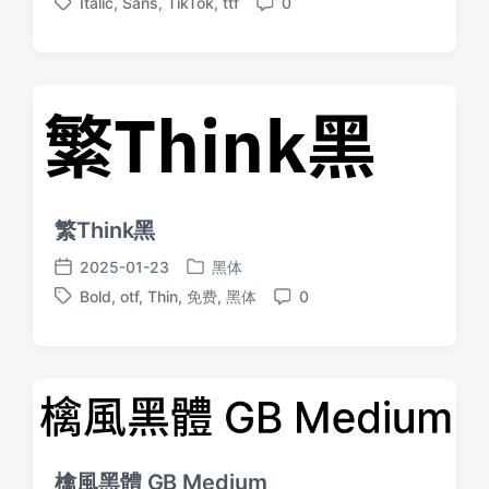
Italic
,
Sans
,
TikTok
,
ttf
0
布
布
标
评
于
日
签
论
期
繁Think黑
2025-01-23
黑体
发
发
Bold
,
otf
,
Thin
,
免费
,
黑体
0
布
布
标
评
于
日
签
论
期
檎風黑體 GB Medium