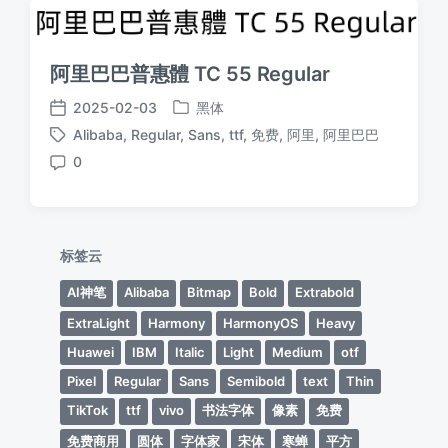
阿里巴巴普惠體 TC 55 Regular
2025-02-03
黑体
发
发
Alibaba
,
Regular
,
Sans
,
ttf
,
免费
,
阿里
,
阿里巴巴
布
布
标
于
日
0
签
评
期
论
标签云
AI神笔
Alibaba
Bitmap
Bold
Extrabold
ExtraLight
Harmony
HarmonyOS
Heavy
Huawei
IBM
Italic
Light
Medium
otf
Pixel
Regular
Sans
Semibold
text
Thin
TikTok
ttf
vivo
书法字体
像素
免费
免费商用
圆体
字体家
宋体
寒蝉
平方