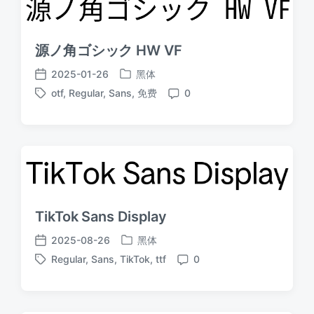
源ノ角ゴシック HW VF
2025-01-26
黑体
发
发
otf
,
Regular
,
Sans
,
免费
0
布
布
标
评
于
日
签
论
期
TikTok Sans Display
2025-08-26
黑体
发
发
Regular
,
Sans
,
TikTok
,
ttf
0
布
布
标
评
于
日
签
论
期