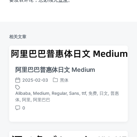
相关文章
阿里巴巴普惠体日文 Medium
2025-02-03
黑体
发
发
布
布
Alibaba
,
Medium
,
Regular
,
Sans
,
ttf
,
免费
,
日文
,
普惠
于
日
标
体
,
阿里
,
阿里巴巴
期
签
0
评
论