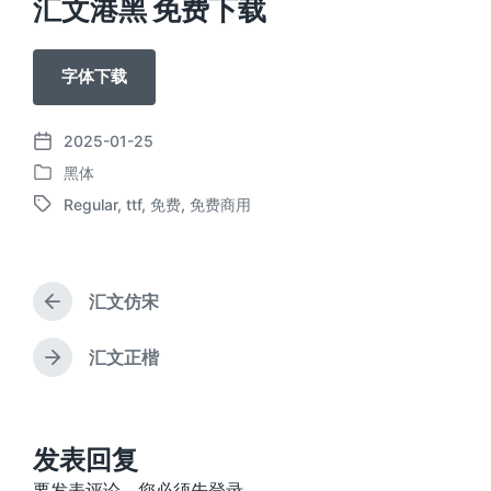
汇文港黑 免费下载
字体下载
2025-01-25
发
黑体
布
发
日
Regular
,
ttf
,
免费
,
免费商用
布
标
期
于
签
汇文仿宋
上
篇
文
汇文正楷
下
章
篇
：
文
章
：
发表回复
要发表评论，您必须先
登录
。