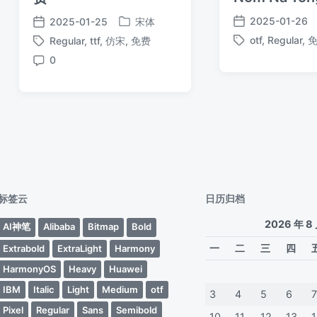
2025-01-26
2025-01-25
宋体
发
发
发
otf
,
Regular
,
Regular
,
ttf
,
仿宋
,
免费
布
布
布
标
标
于
日
日
0
签
签
评
期
期
论
标签云
日历归档
2026 年 8
AI神笔
Alibaba
Bitmap
Bold
一
二
三
四
Extrabold
ExtraLight
Harmony
HarmonyOS
Heavy
Huawei
IBM
Italic
Light
Medium
otf
3
4
5
6
Pixel
Regular
Sans
Semibold
10
11
12
13