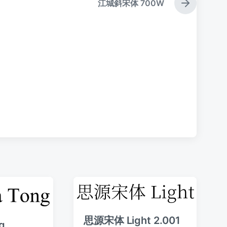
江城斜宋体 700W
下
篇
文
章
：
思源宋体 Light 2.001
g