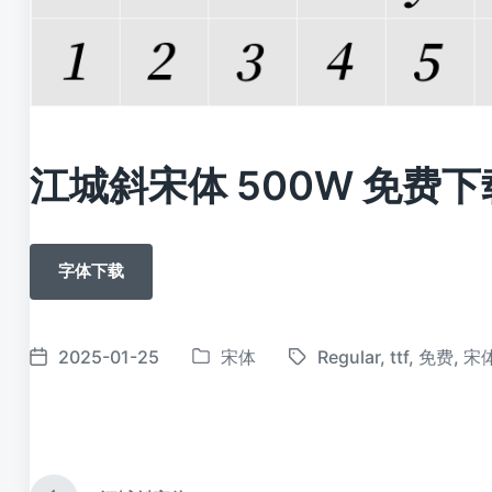
江城斜宋体 500W 免费下
字体下载
2025-01-25
宋体
Regular
,
ttf
,
免费
,
宋
发
标
发
布
签
布
于
日
期