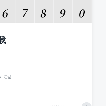
载
体
,
江城