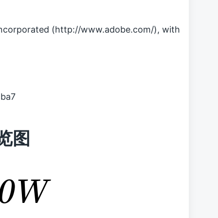
orporated (http://www.adobe.com/), with
cba7
预览图