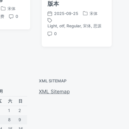
版本
宋体
发
2025-09-25
宋体
发
免费
0
发
布
评
布
布
于
论
Light
,
otf
,
Regular
,
宋体
,
思源
标
于
日
签
0
期
评
论
XML SITEMAP
 月
XML Sitemap
五
六
日
1
2
7
8
9
14
15
16