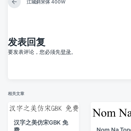
江城斜宋体 400W
上
篇
文
章
：
发表回复
要发表评论，您必须先
登录
。
相关文章
汉字之美仿宋GBK 免
Nom Na Ton
费